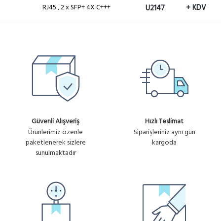
RJ45 , 2 x SFP+ 4X C+++
+ KDV
U2147
HW-MA5800-X7
Ürün
Huawei MA5800X7 OLT GPON
75,264.90₺
No :
2x MPLB UPLINK 10G, 2X PILA
+ KDV
U2145
10G UPLINK
Güvenli Alışveriş
Hızlı Teslimat
Ürünlerimiz özenle
Siparişleriniz aynı gün
paketlenerek sizlere
kargoda
sunulmaktadır