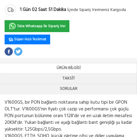
1
Gün
02
Saat
51
Dakika
İçinde Sipariş Verirseniz Kargoda
Tıkla Whatsapp İle Sipariş Ver
Süper Hızlı Teslimat
ÜRÜN BILGISI
TAKSIT
SORULAR
V1600GS, bir PON bağlantı noktasına sahip kutu tipi bir GPON
OLT'tur. V1600GS'nin fiyatı çok cazip ve performansı çok güçlü.
PON portunun bölünme oranı 1:128'dir ve en uzak iletim mesafesi
20KM'dir. Yukarı bağlantı ve aşağı bağlantı bant genişliği şu kadar
yüksektir: 1,25Gbps/2,5Gbps.
V1600GS, FTTH, SOHO, küçük işletme ofisi ve diğer uygulama