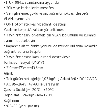
• ITU-T984.x standardına uygundur
• 20KM'ye kadar iletim mesafesi
• Veri şifreleme, çoklu yayın, bağlantı noktası desteği
VLAN, ayırma vb.
• ONT otomatik keşif/bağlantı desteği
Yazılımın tespiti/uzaktan yükseltilmesi
• Yayın fırtınasını önlemek için VLAN bölümünü ve kullanıcı
ayrımını destekleyin
• Kapanma alarm fonksiyonunu destekler, kullanımı kolaydır
bağlantı sorunu tespiti
• Yayın fırtınasına karşı direnci destekleyin
fonksiyon Boyut (U*G*Y)
• 210mm*173mm*43,6mm
Ağırlık
• Tek gücün net ağırlığı: 1,07 kgGüç Adaptörü • DC 12V/2A
• AC 85~264V, 47/60Hz(Varsayılan)
Çalışma Sıcaklığı• -20°C ~+60°C
Depolama Sıcaklığı• -40~+70°C
Bağıl nem
• %5~95 (yoğuşmasız)