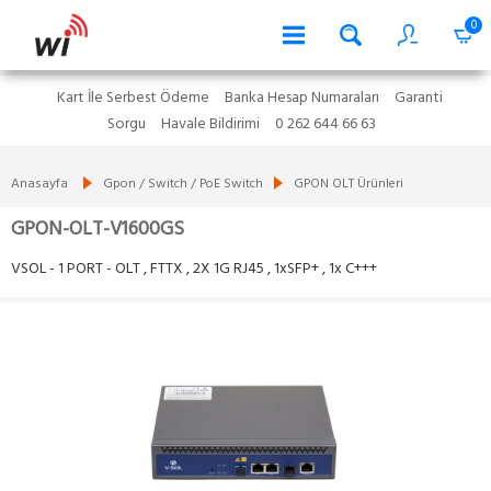
0
Kart İle Serbest Ödeme
Banka Hesap Numaraları
Garanti
Sorgu
Havale Bildirimi
0 262 644 66 63
Anasayfa
Gpon / Switch / PoE Switch
GPON OLT Ürünleri
GPON-OLT-V1600GS
VSOL - 1 PORT - OLT , FTTX , 2X 1G RJ45 , 1xSFP+ , 1x C+++