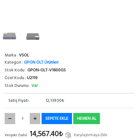
Marka :
VSOL
Kategori :
GPON OLT Ürünleri
Stok Kodu :
GPON-OLT-V1600GS
Özel Kodu :
U2119
Stok Durumu :
Var
Satış Fiyatı
12,139.50₺
SEPETE EKLE
HEMEN AL
14,567.40₺
Karşılaştırmaya Ekle
Vergiler Dahil :