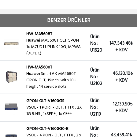
BENZER ÜRÜNLER
HW-MA5608T
Ürün
Huawei MA5608T OLT GPON
147,543.48₺
No :
1x MCUD1 UPLINK 10G, MPWA
+ KDV
U1620
(DC+DC)
HW-MA5680T
Ürün
46,130.10₺
Huawei SmartAX MA5680T
No :
GPON OLT, 19inch, with 10U
+ KDV
U2102
height 14 service slots
Ürün
GPON-OLT-V1600GS
12,139.50₺
VSOL - 1 PORT - OLT , FTTX , 2X
No :
+ KDV
1G RJ45 , 1xSFP+ , 1x C+++
U2119
Ürün
GPON-OLT-V1600G0-B
43,459.41₺
VSOL - 4 PON - OLT , FTTX , 2 x
No :