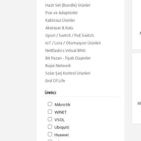
Hazir Set (Bundle) Ürünler
Poe ve Adaptörler
Kablosuz Ürünler
Aksesuar & Kutu
Gpon / Switch / PoE Switch
IoT / Lora / Otomasyon Ürünleri
NetElastics Virtual BNG
Bit Pazarı - Fiyatı Düşenler
Ruijie Network
Solar Şarj Kontrol Ürünleri
End Of Life
Üretici
M
Mikrotik
WINET
VSOL
Ubiquiti
Huawei