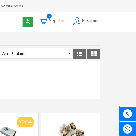
262 644 66 63
0
Sepetim
Hesabım
YOLDA