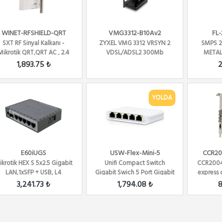
WINET-RFSHIELD-QRT
VMG3312-B10Av2
FL
SXT RF Sinyal Kalkanı -
ZYXEL VMG 3312 VRSYN 2
SMPS 
Mikrotik QRT,QRT AC , 2.4
VDSL/ADSL2 300Mb
METAL
Ghz /5 Ghz için
1,893.75 ₺
2
YOLDA
E60iUGS
USW-Flex-Mini-5
CCR20
ikrotik HEX S 5x2.5 Gigabit
Unifi Compact Switch
CCR2004
LAN,1xSFP + USB, L4
Gigabit Swich 5 Port Gigabit
express 
5 Li
L6
3,241.73 ₺
1,794.08 ₺
8