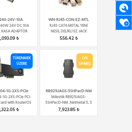
-240-24V-10A
WN-RJ45-CON-EZ-MTL
0
240W 24V DC 10A
RJ45 CAT6 METAL YENİ
 KASA ADAPTÖR
NESİL DELİKLİ EZ JACK
KONNEKTÖR 100LÜ PAKET ...
,093.09 ₺
556.42 ₺
TÜKENMEK
ÖN
ÜZERE
SİPARİŞ
04-1G-2XS-PCIe
RB921UAGS-5SHPacD-NM
-1G-2XS-PCIe PCI-
Mikrotik RB921UAGS-
card with RouterOS
5SHPacD-NM ,Netmetal 5, 5
 Firewall / ...
Ghz, 802.11ac ,2x2 Mi...
,322.05 ₺
7,923.85 ₺