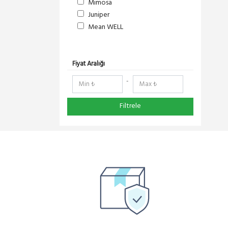
Mimosa
Juniper
Mean WELL
S-Link
DeltaLink
RF Elements
Fiyat Aralığı
RedLine
-
NetElastic
Paessler
Filtrele
TENDA
Compex
Ruijie
Pisces
Everest
Extralink
DMA-SOFT
Schneider Electric
Panasonic
YeaLink