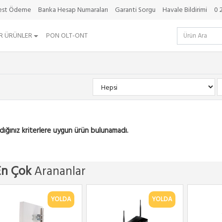
best Ödeme
Banka Hesap Numaraları
Garanti Sorgu
Havale Bildirimi
0 
R ÜRÜNLER
PON OLT-ONT
dığınız kriterlere uygun ürün bulunamadı.
En Çok
Arananlar
YOLDA
YOLDA