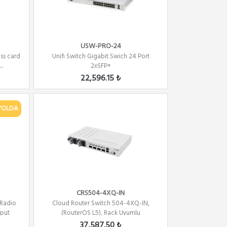
USW-PRO-24
ss card
Unifi Switch Gigabit Swich 24 Port
..
2xSFP+
22,596.15 ₺
YOLDA
CRS504-4XQ-IN
 Radio
Cloud Router Switch 504-4XQ-IN,
hput
(RouterOS L5), Rack Uyumlu
37,587.50 ₺