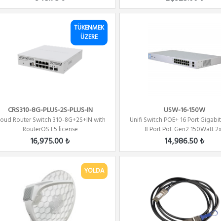
TÜKENMEK
ÜZERE
CRS310-8G-PLUS-2S-PLUS-IN
USW-16-150W
loud Router Switch 310-8G+2S+IN with
Unifi Switch POE+ 16 Port Gigabi
RouterOS L5 license
8 Port PoE Gen2 150Watt 2x.
16,975.00 ₺
14,986.50 ₺
YOLDA