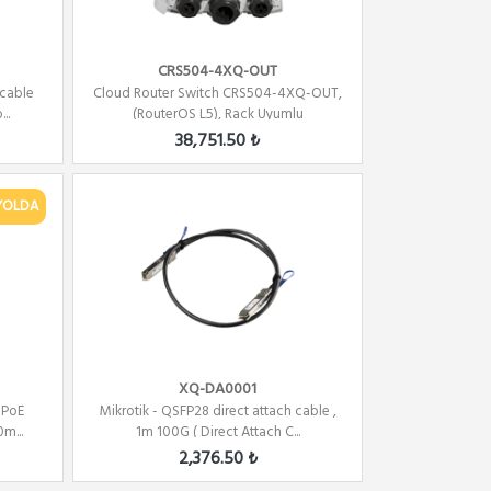
CRS504-4XQ-OUT
 cable
Cloud Router Switch CRS504-4XQ-OUT,
..
(RouterOS L5), Rack Uyumlu
38,751.50 ₺
YOLDA
XQ-DA0001
 PoE
Mikrotik - QSFP28 direct attach cable ,
m...
1m 100G ( Direct Attach C...
2,376.50 ₺