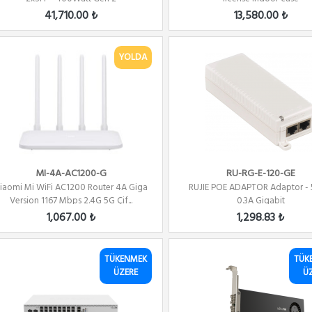
41,710.00 ₺
13,580.00 ₺
YOLDA
MI-4A-AC1200-G
RU-RG-E-120-GE
iaomi Mi WiFi AC1200 Router 4A Giga
RUJIE POE ADAPTOR Adaptor - 
Version 1167 Mbps 2.4G 5G Çif...
0.3A Gigabit
1,067.00 ₺
1,298.83 ₺
TÜKENMEK
TÜK
ÜZERE
Ü