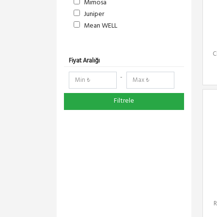
Mimosa
Juniper
Mean WELL
S-Link
DeltaLink
C
RF Elements
Fiyat Aralığı
RedLine
-
NetElastic
Paessler
Filtrele
TENDA
Compex
Ruijie
Everest
Pisces
Extralink
Panasonic
DMA-SOFT
Schneider Electric
R
YeaLink