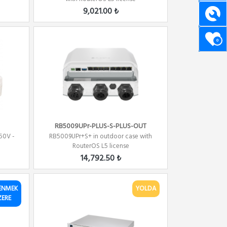
9,021.00 ₺
0
RB5009UPr-PLUS-S-PLUS-OUT
50V -
RB5009UPr+S+ in outdoor case with
RouterOS L5 license
14,792.50 ₺
ENMEK
YOLDA
ZERE