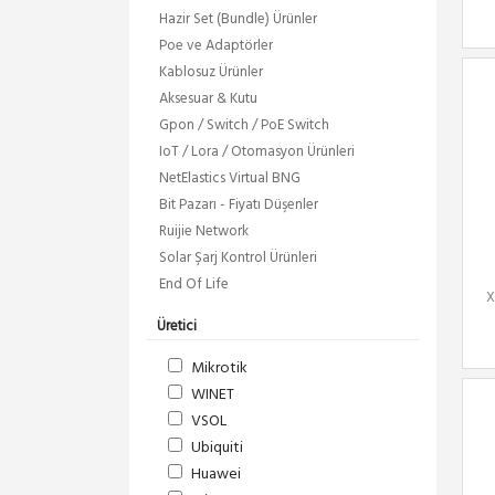
Hazir Set (Bundle) Ürünler
Poe ve Adaptörler
Kablosuz Ürünler
Aksesuar & Kutu
Gpon / Switch / PoE Switch
IoT / Lora / Otomasyon Ürünleri
NetElastics Virtual BNG
Bit Pazarı - Fiyatı Düşenler
Ruijie Network
Solar Şarj Kontrol Ürünleri
End Of Life
X
Üretici
Mikrotik
WINET
VSOL
Ubiquiti
Huawei