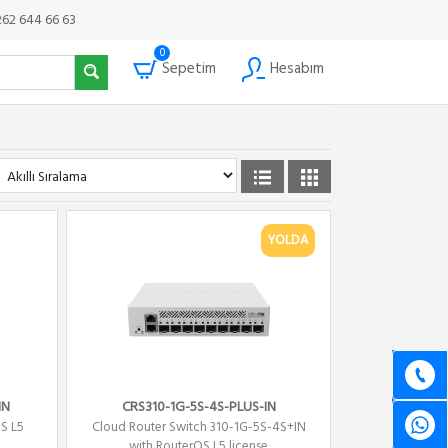
262 644 66 63
0
Sepetim
Hesabım
YOLDA
IN
CRS310-1G-5S-4S-PLUS-IN
S L5
Cloud Router Switch 310-1G-5S-4S+IN
with RouterOS L5 license