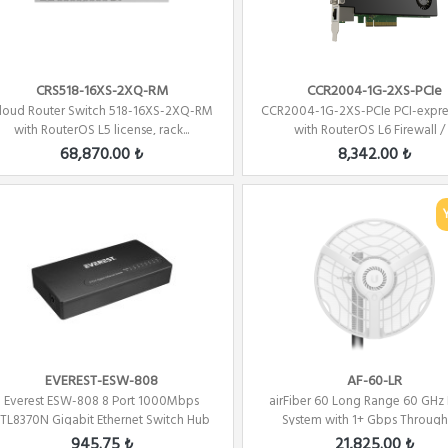
CRS518-16XS-2XQ-RM
CCR2004-1G-2XS-PCIe
loud Router Switch 518-16XS-2XQ-RM
CCR2004-1G-2XS-PCIe PCI-expre
with RouterOS L5 license, rack...
with RouterOS L6 Firewall / .
68,870.00 ₺
8,342.00 ₺
EVEREST-ESW-808
AF-60-LR
Everest ESW-808 8 Port 1000Mbps
airFiber 60 Long Range 60 GHz
TL8370N Gigabit Ethernet Switch Hub
System with 1+ Gbps Throug
945.75 ₺
21,825.00 ₺