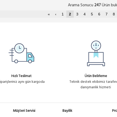
Arama Sonucu
Ürün bul
247
«
‹
1
2
3
4
5
6
7
8
Hızlı Teslimat
Ürün Belirleme
iparişleriniz aynı gün kargoda
Teknik destek ekibimiz tarafı
danışmanlık hizmeti
Müşteri Servisi
Bayilik
Pro