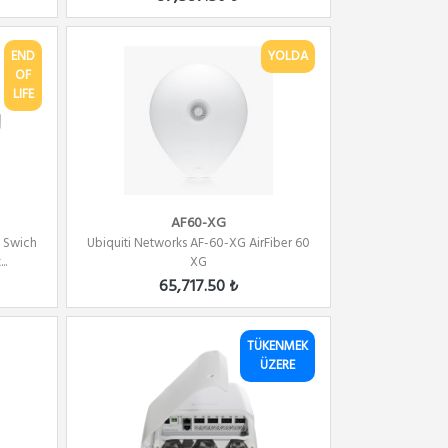
END
YOLDA
OF
LIFE
AF60-XG
t Swich
Ubiquiti Networks AF-60-XG AirFiber 60
..
XG
65,717.50 ₺
TÜKENMEK
ÜZERE