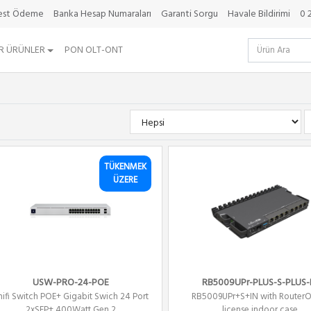
best Ödeme
Banka Hesap Numaraları
Garanti Sorgu
Havale Bildirimi
0 
R ÜRÜNLER
PON OLT-ONT
TÜKENMEK
ÜZERE
USW-PRO-24-POE
RB5009UPr-PLUS-S-PLUS-
nifi Switch POE+ Gigabit Swich 24 Port
RB5009UPr+S+IN with RouterO
2xSFP+ 400Watt Gen 2
license indoor case