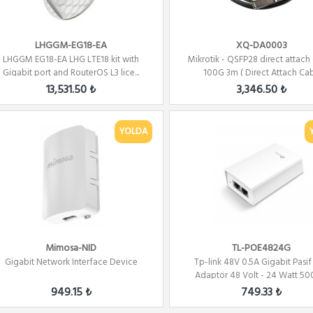
LHGGM-EG18-EA
XQ-DA0003
LHGGM EG18-EA LHG LTE18 kit with
Mikrotik - QSFP28 direct attach
Gigabit port and RouterOS L3 lice...
100G 3m ( Direct Attach Cab.
13,531.50 ₺
3,346.50 ₺
YOLDA
Mimosa-NID
TL-POE4824G
Gigabit Network Interface Device
Tp-link 48V 0.5A Gigabit Pasif
Adaptör 48 Volt - 24 Watt 500
949.15 ₺
749.33 ₺