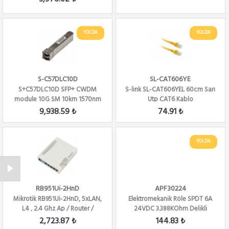
YOLDA
YOLDA
S-C57DLC10D
SL-CAT606YE
S+C57DLC10D SFP+ CWDM
S-link SL-CAT606YEL 60cm Sarı
module 10G SM 10km 1570nm
Utp CAT6 Kablo
LC-connector DDM
9,938.59 ₺
74.91 ₺
YOLDA
RB951Ui-2HnD
APF30224
Mikrotik RB951Ui-2HnD, 5xLAN,
Elektromekanik Röle SPDT 6A
L4 , 2.4 Ghz Ap / Router /
24VDC 3.388KOhm Delikli
Firewall ...
2,723.87 ₺
144.83 ₺