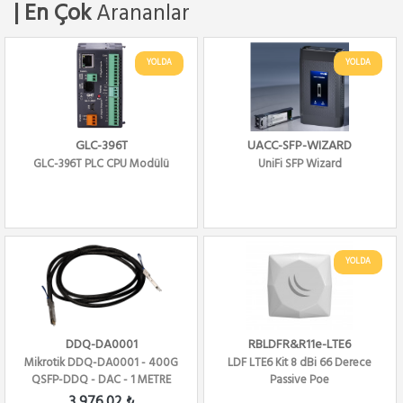
| En Çok
Arananlar
YOLDA
YOLDA
GLC-396T
UACC-SFP-WIZARD
GLC-396T PLC CPU Modülü
UniFi SFP Wizard
YOLDA
DDQ-DA0001
RBLDFR&R11e-LTE6
Mikrotik DDQ-DA0001 - 400G
LDF LTE6 Kit 8 dBi 66 Derece
QSFP-DDQ - DAC - 1 METRE
Passive Poe
3,976.02 ₺