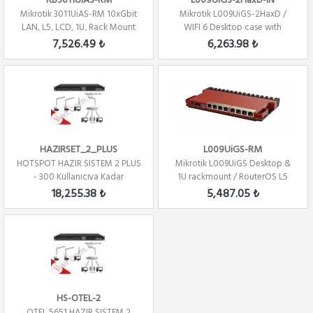
RB3011UiAS-RM
L009UiGS-2HaxD-IN
Mikrotik 3011UiAS-RM 10xGbit
Mikrotik L009UiGS-2HaxD /
LAN, L5, LCD, 1U, Rack Mount
WIFI 6 Desktop case with
Router /...
RouterOS L5
7,526.49 ₺
6,263.98 ₺
HAZIRSET_2_PLUS
L009UiGS-RM
HOTSPOT HAZIR SISTEM 2 PLUS
Mikrotik L009UiGS Desktop &
- 300 Kullanıcıya Kadar
1U rackmount / RouterOS L5
18,255.38 ₺
5,487.05 ₺
HS-OTEL-2
OTEL 5651 HAZIR SISTEM 2