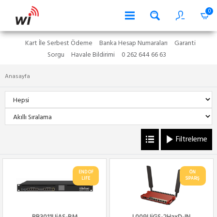
0
Kart İle Serbest Ödeme
Banka Hesap Numaraları
Garanti
Sorgu
Havale Bildirimi
0 262 644 66 63
Anasayfa
Filtreleme
END OF
ÖN
LIFE
SİPARİŞ