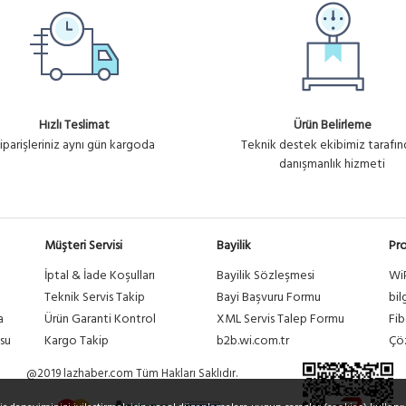
Hızlı Teslimat
Ürün Belirleme
iparişleriniz aynı gün kargoda
Teknik destek ekibimiz tarafı
danışmanlık hizmeti
Müşteri Servisi
Bayilik
Pro
İptal & İade Koşulları
Bayilik Sözleşmesi
Wi
a
Teknik Servis Takip
Bayi Başvuru Formu
bil
a
Ürün Garanti Kontrol
XML Servis Talep Formu
Fib
su
Kargo Takip
b2b.wi.com.tr
Çöz
@2019 lazhaber.com Tüm Hakları Saklıdır.