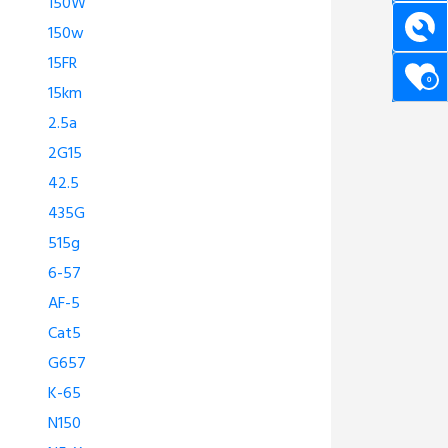
150W
150w
15FR
0
15km
2.5a
2G15
42.5
435G
515g
6-57
AF-5
Cat5
G657
K-65
N150