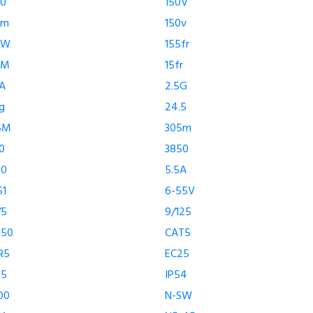
00
150V
0m
150v
5W
155fr
KM
15fr
A
2.5G
g
24.5
5M
305m
0
3850
50
5.5A
51
6-55V
/5
9/125
150
CAT5
R5
EC25
55
IP54
00
N-SW