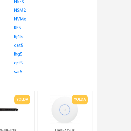
N5-X
NSM2
NVMe
RF5.
Rj45
cat5
lhg5
qrt5
sar5
YOLDA
YOLDA
S-48-LITE
UAP-AC-LR