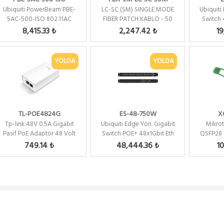
Ubiquiti PowerBeam PBE-
LC-SC (SM) SINGLE MODE
Ubiquiti
5AC-500-ISO 802.11AC
FIBER PATCH KABLO - 50
Switch 
450MBPS AP
METRE
SF
8,415.33 ₺
2,247.42 ₺
19
YOLDA
YOLDA
TL-POE4824G
ES-48-750W
X
Tp-link 48V 0.5A Gigabit
Ubiquiti Edge Yön. Gigabit
Mikro
Pasif PoE Adaptör 48 Volt
Switch POE+ 48x1Gbit Eth
QSFP28
- 24 Watt 500m...
+ 2x SFP + 2x ...
2km 
749.14 ₺
48,444.36 ₺
1