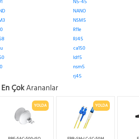
1
N5-45
ND
NANO
M3
NSM5
00
R11e
58
RJ45
5u
ca150
50
ldf5
0
nsm5
rj45
| En Çok
Arananlar
YOLDA
YOLDA
PBE-5AC-500-ISO
FBR-SM-LC-SC-50M
E