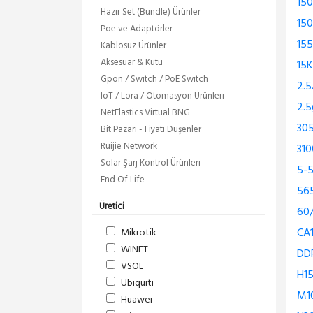
15
Hazir Set (Bundle) Ürünler
15
Poe ve Adaptörler
15
Kablosuz Ürünler
Aksesuar & Kutu
15
Gpon / Switch / PoE Switch
2.5
IoT / Lora / Otomasyon Ürünleri
2.5
NetElastics Virtual BNG
30
Bit Pazarı - Fiyatı Düşenler
Ruijie Network
310
Solar Şarj Kontrol Ürünleri
5-
End Of Life
56
Üretici
60
CA
Mikrotik
WINET
DD
VSOL
H1
Ubiquiti
M1
Huawei