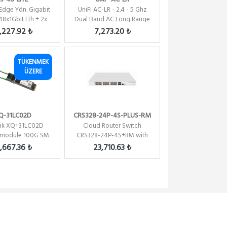
 Edge Yön. Gigabit
UniFi AC-LR - 2.4 - 5 Ghz
48x1Gbit Eth + 2x
Dual Band AC Long Range
P + 2x SFP+
AP 3x3 MiMo
,227.92 ₺
7,273.20 ₺
TÜKENMEK
ÜZERE
Q-31LC02D
CRS328-24P-4S-PLUS-RM
tik XQ+31LC02D
Cloud Router Switch
 module 100G SM
CRS328-24P-4S+RM with
1310nm CWDM4
RouterOS L5 24 PORT
0,667.36 ₺
23,710.63 ₺
Single...
480W...