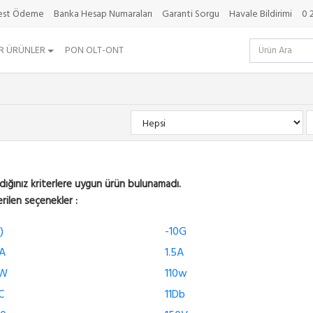
best Ödeme
Banka Hesap Numaraları
Garanti Sorgu
Havale Bildirimi
0 
R ÜRÜNLER
PON OLT-ONT
dığınız kriterlere uygun ürün bulunamadı.
rilen seçenekler :
)
-10G
A
1.5A
0W
110w
C
11Db