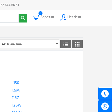
262 644 66 63
0
Sepetim
Hesabım
-150
1.5M
1167
125W