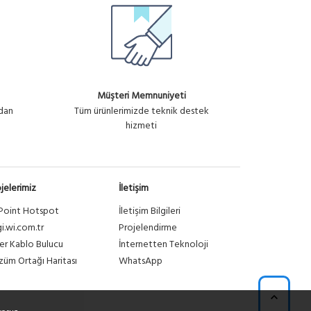
Müşteri Memnuniyeti
ndan
Tüm ürünlerimizde teknik destek
hizmeti
jelerimiz
İletişim
Point Hotspot
İletişim Bilgileri
gi.wi.com.tr
Projelendirme
er Kablo Bulucu
İnternetten Teknoloji
üm Ortağı Haritası
WhatsApp