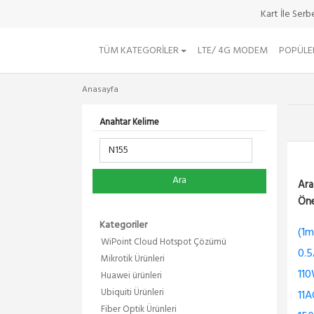
Kart İle Ser
TÜM KATEGORILER
LTE/ 4G MODEM
POPÜLE
Anasayfa
Anahtar Kelime
Ara
Ara
Öne
Kategoriler
(1m
WiPoint Cloud Hotspot Çözümü
0.5
Mikrotik Ürünleri
11
Huawei ürünleri
Ubiquiti Ürünleri
11A
Fiber Optik Ürünleri