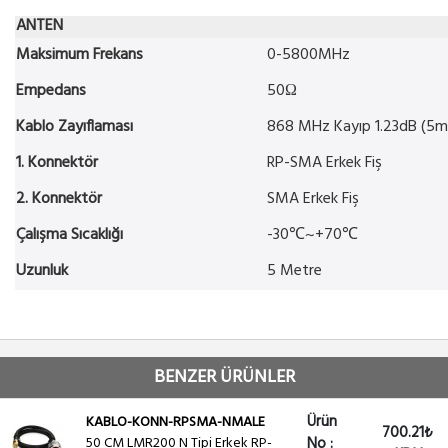
ANTEN
Maksimum Frekans
0-5800MHz
Empedans
50Ω
Kablo Zayıflaması
868 MHz Kayıp 1.23dB (5m
1. Konnektör
RP-SMA Erkek Fiş
2. Konnektör
SMA Erkek Fiş
Çalışma Sıcaklığı
-30℃~+70℃
Uzunluk
5 Metre
BENZER ÜRÜNLER
Ürün
KABLO-KONN-RPSMA-NMALE
700.21₺
50 CM LMR200 N Tipi Erkek RP-
No :