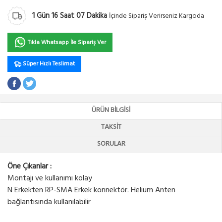
1
Gün
16
Saat
07
Dakika
İçinde Sipariş Verirseniz Kargoda
Tıkla Whatsapp İle Sipariş Ver
Süper Hızlı Teslimat
ÜRÜN BILGISI
TAKSIT
SORULAR
Öne Çıkanlar :
Montajı ve kullanımı kolay
N Erkekten RP-SMA Erkek konnektör. Helium Anten
bağlantısında kullanılabilir