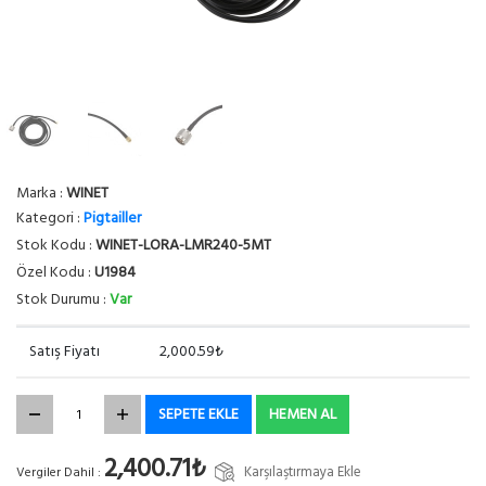
Marka :
WINET
Kategori :
Pigtailler
Stok Kodu :
WINET-LORA-LMR240-5MT
Özel Kodu :
U1984
Stok Durumu :
Var
Satış Fiyatı
2,000.59₺
SEPETE EKLE
HEMEN AL
2,400.71₺
Karşılaştırmaya Ekle
Vergiler Dahil :