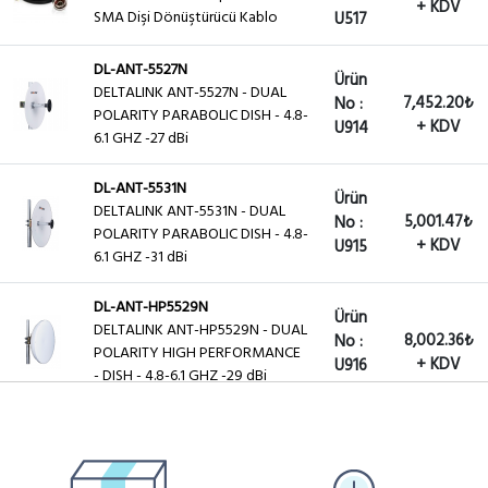
+ KDV
SMA Dişi Dönüştürücü Kablo
U517
DL-ANT-5527N
Ürün
DELTALINK ANT-5527N - DUAL
7,452.20₺
No :
POLARITY PARABOLIC DISH - 4.8-
+ KDV
U914
6.1 GHZ -27 dBi
DL-ANT-5531N
Ürün
DELTALINK ANT-5531N - DUAL
5,001.47₺
No :
POLARITY PARABOLIC DISH - 4.8-
+ KDV
U915
6.1 GHZ -31 dBi
DL-ANT-HP5529N
Ürün
DELTALINK ANT-HP5529N - DUAL
8,002.36₺
No :
POLARITY HIGH PERFORMANCE
+ KDV
U916
- DISH - 4.8-6.1 GHZ -29 dBi
DL-ANT-HP5532N
Ürün
DELTALINK ANT-HP5532N - DUAL
13,503.98₺
No :
POLARITY HIGH PERFORMANCE
+ KDV
U917