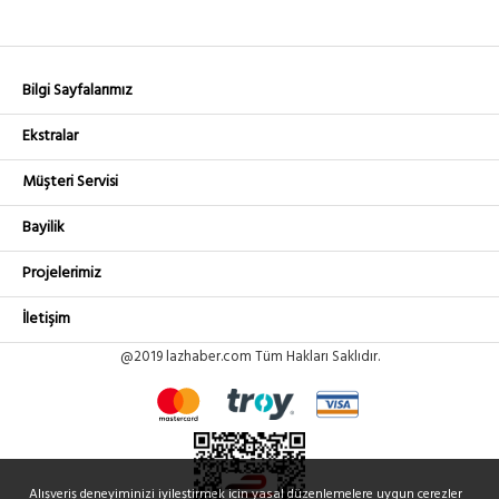
1,500.44₺
WINET LORA ANTENNA CABLE
No :
LMR240 - 3 METRE
+ KDV
U1983
Bilgi Sayfalarımız
Ekstralar
Müşteri Servisi
Bayilik
Projelerimiz
İletişim
@2019 lazhaber.com Tüm Hakları Saklıdır.
Alışveriş deneyiminizi iyileştirmek için yasal düzenlemelere uygun çerezler