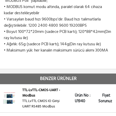
"MODBUS Poll" yapılabilir;
• MODBUS komut modu altında, paralel olarak 64 cihaza
kadar destekleyebilir
• Varsayılan baud hızı 9600bps'dir. Baud hızı talimatlarla
değiştirilebilir. 1200 2400 4800 9600 19200BPS
• Boyut 100*72*20mm (sadece PCB kartı); 120*88*42mm(Din
ray kutusu ile)
• Ağırlık: 65g (sadece PCB kartı); 144g(Din ray kutusu ile)
• Maksimum yük: her kanalın maksimum sürücü akımı 300MA
BENZER ÜRÜNLER
TTL-LvTTL-CMOS-UART -
Ürün No :
Fiyat
Modbus
TTL LvTTL CMOS IO Girişi
U1940
Sorunuz
UART RS485 Modbus