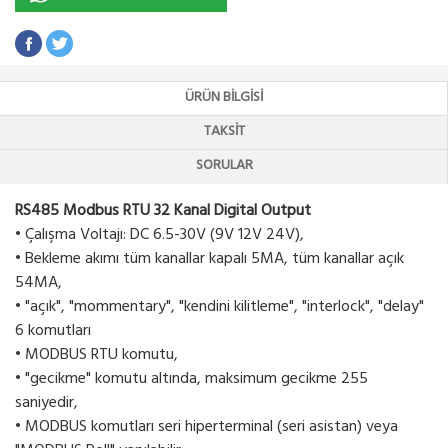
ÜRÜN BILGISI
TAKSIT
SORULAR
RS485 Modbus RTU 32 Kanal Digital Output
• Çalışma Voltajı: DC 6.5-30V (9V 12V 24V),
• Bekleme akımı tüm kanallar kapalı 5MA, tüm kanallar açık
54MA,
• "açık", "mommentary", "kendini kilitleme", "interlock", "delay"
6 komutları
• MODBUS RTU komutu,
• "gecikme" komutu altında, maksimum gecikme 255
saniyedir,
• MODBUS komutları seri hiperterminal (seri asistan) veya