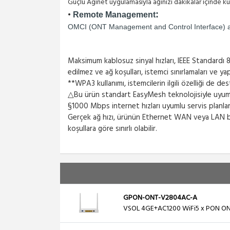
Güçlü Aginet uygulamasıyla ağınızı dakikalar içinde ku
•
:
Remote Management
OMCI (ONT Management and Control Interface) a
Maksimum kablosuz sinyal hızları, IEEE Standardı 80
edilmez ve ağ koşulları, istemci sınırlamaları ve y
**WPA3 kullanımı, istemcilerin ilgili özelliği de des
△Bu ürün standart EasyMesh teknolojisiyle uyuml
§1000 Mbps internet hızları uyumlu servis planlar
Gerçek ağ hızı, ürünün Ethernet WAN veya LAN bağl
koşullara göre sınırlı olabilir.
GPON-ONT-V2804AC-A
VSOL 4GE+AC1200 WiFi5 x PON ON