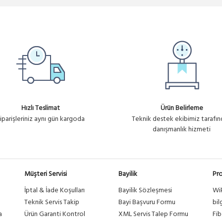
Hızlı Teslimat
Ürün Belirleme
iparişleriniz aynı gün kargoda
Teknik destek ekibimiz tarafı
danışmanlık hizmeti
Müşteri Servisi
Bayilik
Pro
İptal & İade Koşulları
Bayilik Sözleşmesi
Wi
a
Teknik Servis Takip
Bayi Başvuru Formu
bil
a
Ürün Garanti Kontrol
XML Servis Talep Formu
Fib