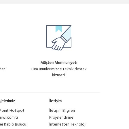
Müşteri Memnuniyeti
ndan
Tüm ürünlerimizde teknik destek
hizmeti
jelerimiz
İletişim
Point Hotspot
İletişim Bilgileri
gi.wi.com.tr
Projelendirme
er Kablo Bulucu
İnternetten Teknoloji