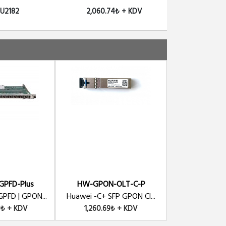
 U2182
2,060.74₺ + KDV
PFD-Plus
HW-GPON-OLT-C-P
HW-H805G
PFD | GPON...
Huawei -C+ SFP GPON Cl...
Huawei H805GP
0₺ + KDV
1,260.69₺ + KDV
62,307.0