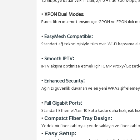
1,2 Gbps'ye kadar WiFi hızları, 2,4 GHz'de 300 Mbps,
•
XPON Dual Modes:
Esnek fiber internet erişimi için GPON ve EPON ikili mo
EasyMesh Compatible
•
:
Standart ağ teknolojisiyle tüm evin Wi-Fi kapsama alan
•
Smooth IPTV
:
IPTV akışını optimize etmek için IGMP Proxy/Gözetle
•
Enhanced Security
:
Ağınızı güvenlik duvarları ve en yeni WPA3 şifrelemey
•
Full Gigabit Ports
:
Standart Ethernet'ten 10 kata kadar daha hızlı, ışık h
•
:
Compatct Fiber Tray Design
Yedek bir fiber kabloyu içeride saklayın ve fiber kablo
•
Easy Setup: