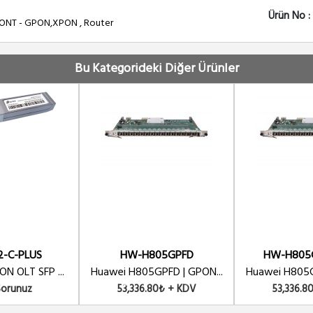
Ürün No :
 ONT - GPON,XPON , Router
Bu Kategorideki Diğer Ürünler
2-C-PLUS
HW-H805GPFD
HW-H805G
N OLT SFP ...
Huawei H805GPFD | GPON...
Huawei H805G
Sorunuz
53,336.80₺ + KDV
53,336.8