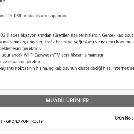
run.
nd TR-069 protocols are supported.
2.11 spesifikasyonlarından türetilen fiziksel hızlardır. Gerçek kablosuz
apı malzemeleri, engeller, trafik hacmi ve yoğunluğu ve istemci konumu g
teklemesini gerektirir.
udur ancak Wi-Fi EasyMeshTM sertifikasını almamıştır.
ı ve ekipman gerektirir.
antı noktasının hızına, ağ kablosunun desteklediği hıza, internet serv
MUADİL ÜRÜNLER
Ürün No :
T - GPON,XPON , Router