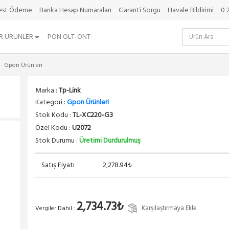
best Ödeme
Banka Hesap Numaraları
Garanti Sorgu
Havale Bildirimi
0 
R ÜRÜNLER
PON OLT-ONT
Gpon Ürünleri
Marka :
Tp-Link
Kategori :
Gpon Ürünleri
Stok Kodu :
TL-XC220-G3
Özel Kodu :
U2072
Stok Durumu :
Üretimi Durdurulmuş
Satış Fiyatı
2,278.94₺
2,734.73₺
Karşılaştırmaya Ekle
Vergiler Dahil :