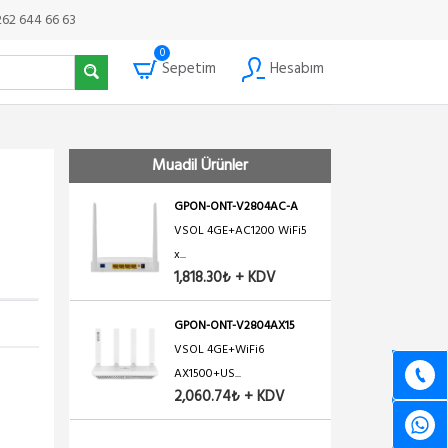
262 644 66 63
0
Sepetim
Hesabım
Muadil Ürünler
GPON-ONT-V2804AC-A
VSOL 4GE+AC1200 WiFi5
x...
1,818.30₺ + KDV
GPON-ONT-V2804AX15
VSOL 4GE+WiFi6
AX1500+US...
2,060.74₺ + KDV