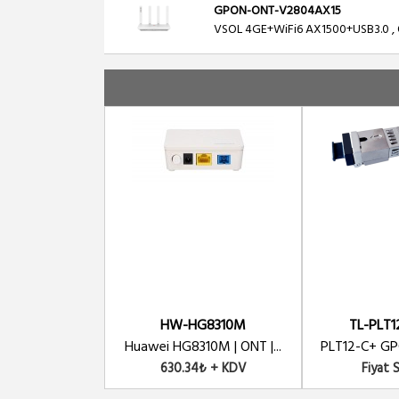
GPON-ONT-V2804AX15
VSOL 4GE+WiFi6 AX1500+USB3.0 ,
HW-HG8310M
TL-PLT1
Huawei HG8310M | ONT |...
PLT12-C+ GPO
630.34₺ + KDV
Fiyat 