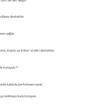
 5 GHz'de 867 Mbps*
dlarını destekler.
ını sağlar.
me, Köprü ve Etiket VLAN'ı destekler.
le koruyun.**
ızında kablolu performans sunar.
yu kırılmaya karşı koruyun.