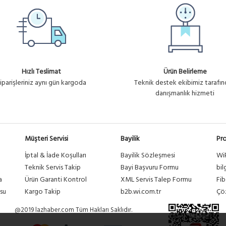
Hızlı Teslimat
Ürün Belirleme
iparişleriniz aynı gün kargoda
Teknik destek ekibimiz tarafı
danışmanlık hizmeti
Müşteri Servisi
Bayilik
Pro
İptal & İade Koşulları
Bayilik Sözleşmesi
Wi
a
Teknik Servis Takip
Bayi Başvuru Formu
bil
a
Ürün Garanti Kontrol
XML Servis Talep Formu
Fib
su
Kargo Takip
b2b.wi.com.tr
Çöz
@2019 lazhaber.com Tüm Hakları Saklıdır.