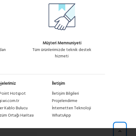
Müşteri Memnuniyeti
ndan
Tüm ürünlerimizde teknik destek
hizmeti
jelerimiz
İletişim
Point Hotspot
İletişim Bilgileri
gi.wi.com.tr
Projelendirme
er Kablo Bulucu
İnternetten Teknoloji
üm Ortağı Haritası
WhatsApp