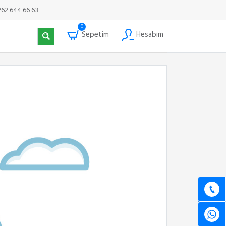
262 644 66 63
0
Sepetim
Hesabım