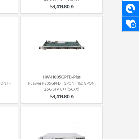
53,413.80 ₺
0
HW-H805GPFD-Plus
 ONT -
Huawei H805GPFD | GPON | 16x GPON,
2.5G SFP C++ (56XX)
53,413.80 ₺