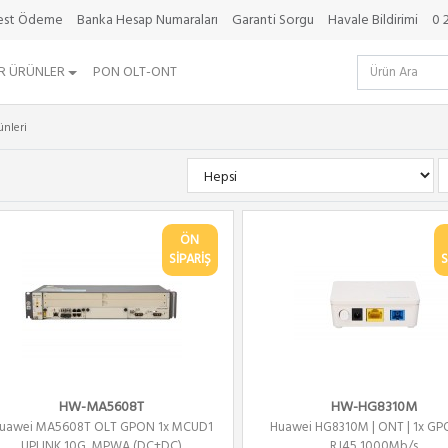
best Ödeme
Banka Hesap Numaraları
Garanti Sorgu
Havale Bildirimi
0 
R ÜRÜNLER
PON OLT-ONT
nleri
ÖN
SİPARİŞ
S
HW-MA5608T
HW-HG8310M
uawei MA5608T OLT GPON 1x MCUD1
Huawei HG8310M | ONT | 1x GPO
UPLINK 10G, MPWA (DC+DC)
RJ45 1000Mb/s