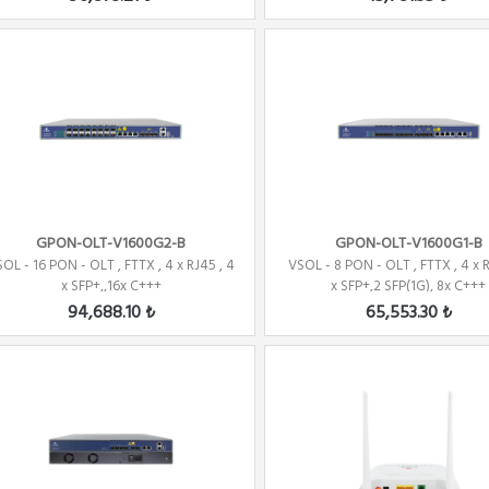
GPON-OLT-V1600G2-B
GPON-OLT-V1600G1-B
OL - 16 PON - OLT , FTTX , 4 x RJ45 , 4
VSOL - 8 PON - OLT , FTTX , 4 x R
x SFP+,,16x C+++
x SFP+,2 SFP(1G), 8x C+++
94,688.10 ₺
65,553.30 ₺