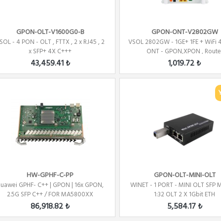
GPON-OLT-V1600G0-B
GPON-ONT-V2802GW
SOL - 4 PON - OLT , FTTX , 2 x RJ45 , 2
VSOL 2802GW - 1GE+ 1FE + WiFi 
x SFP+ 4X C+++
ONT - GPON,XPON , Route
43,459.41 ₺
1,019.72 ₺
HW-GPHF-C-PP
GPON-OLT-MINI-OLT
uawei GPHF- C++ | GPON | 16x GPON,
WINET - 1 PORT - MINI OLT SFP 
2.5G SFP C++ / FOR MA5800XX
1:32 OLT 2 X 1Gbit ETH
86,918.82 ₺
5,584.17 ₺