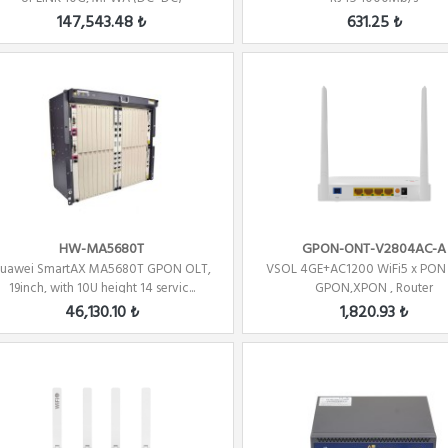
147,543.48 ₺
631.25 ₺
HW-MA5680T
GPON-ONT-V2804AC-A
uawei SmartAX MA5680T GPON OLT,
VSOL 4GE+AC1200 WiFi5 x PON
19inch, with 10U height 14 servic...
GPON,XPON , Router
46,130.10 ₺
1,820.93 ₺