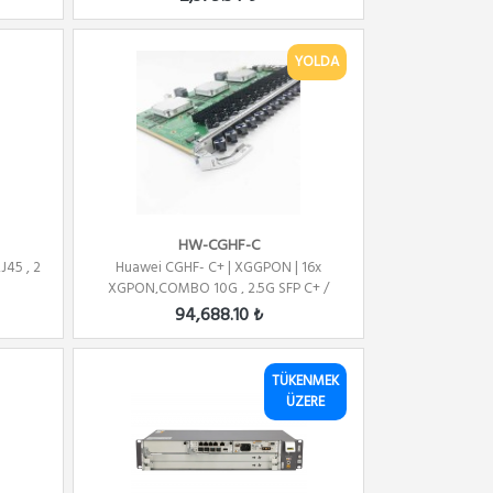
YOLDA
HW-CGHF-C
J45 , 2
Huawei CGHF- C+ | XGGPON | 16x
XGPON,COMBO 10G , 2.5G SFP C+ /
FOR...
94,688.10 ₺
TÜKENMEK
ÜZERE