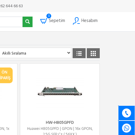
262 644 66 63
0
Sepetim
Hesabım
ÖN
İPARİŞ
HW-H805GPFD
N, 1x
Huawei H805GPFD | GPON | 16x GPON,
2.5G SFP C+ ( 56XX )