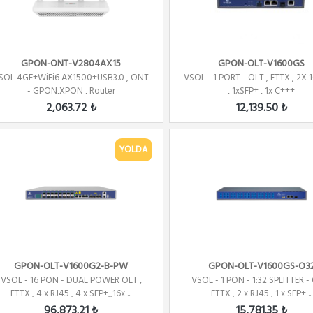
GPON-ONT-V2804AX15
GPON-OLT-V1600GS
SOL 4GE+WiFi6 AX1500+USB3.0 , ONT
VSOL - 1 PORT - OLT , FTTX , 2X 
- GPON,XPON , Router
, 1xSFP+ , 1x C+++
2,063.72 ₺
12,139.50 ₺
YOLDA
GPON-OLT-V1600G2-B-PW
GPON-OLT-V1600GS-O3
VSOL - 16 PON - DUAL POWER OLT ,
VSOL - 1 PON - 1:32 SPLITTER - 
FTTX , 4 x RJ45 , 4 x SFP+,,16x ...
FTTX , 2 x RJ45 , 1 x SFP+ ...
96,873.21 ₺
15,781.35 ₺