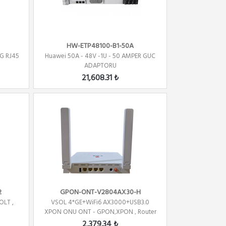
HW-ETP48100-B1-50A
1G RJ45
Huawei 50A - 48V -1U - 50 AMPER GUC
ADAPTORU
21,608.31 ₺
2
GPON-ONT-V2804AX30-H
OLT ,
VSOL 4*GE+WiFi6 AX3000+USB3.0
XPON ONU ONT - GPON,XPON , Router
2,379.34 ₺