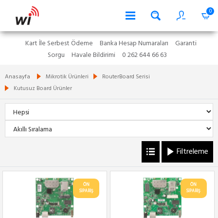
0
Kart İle Serbest Ödeme
Banka Hesap Numaraları
Garanti
Sorgu
Havale Bildirimi
0 262 644 66 63
Anasayfa
Mikrotik Ürünleri
RouterBoard Serisi
Kutusuz Board Ürünler
Filtreleme
ÖN
ÖN
SİPARİŞ
SİPARİŞ