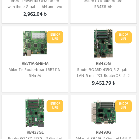
RBM - Powerful OEM board
MikroTik Routerboard
with three Gigabit LAN and two
RB433UAH
miniPCIe s...
2,962.04 ₺
END OF
END OF
LIFE
LIFE
RB711A-5Hn-M
RB435G
MikroTik Routerboard RB711A-
RouterBOARD 435G, 3 Gigabit
5Hn-M
LAN, 5 miniPCI, RouterOS L5, 2
USB ports
9,452.79 ₺
END OF
END OF
LIFE
LIFE
RB433GL
RB493G
RouterBOARD 433GL, 3 Gigabit
Mikrotik RB493, 9 Gigabit LAN, 3