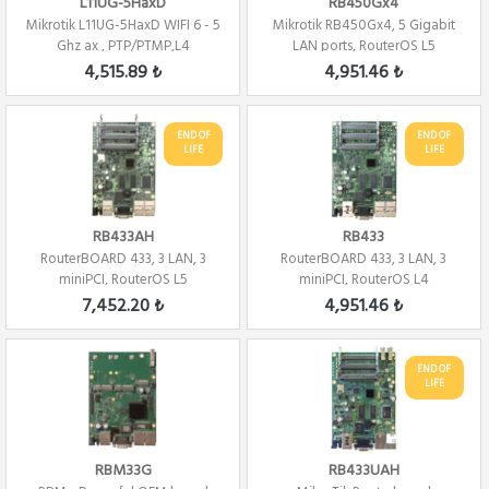
L11UG-5HaxD
RB450Gx4
Mikrotik L11UG-5HaxD WIFI 6 - 5
Mikrotik RB450Gx4, 5 Gigabit
Ghz ax , PTP/PTMP,L4
LAN ports, RouterOS L5
4,515.89 ₺
4,951.46 ₺
END OF
END OF
LIFE
LIFE
RB433AH
RB433
RouterBOARD 433, 3 LAN, 3
RouterBOARD 433, 3 LAN, 3
miniPCI, RouterOS L5
miniPCI, RouterOS L4
7,452.20 ₺
4,951.46 ₺
END OF
LIFE
RBM33G
RB433UAH