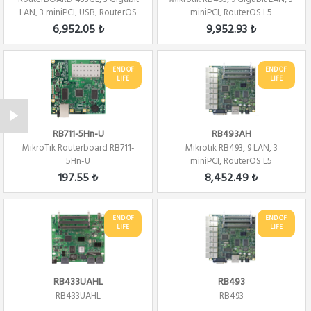
LAN, 3 miniPCI, USB, RouterOS
miniPCI, RouterOS L5
L5
6,952.05 ₺
9,952.93 ₺
END OF
END OF
LIFE
LIFE
RB711-5Hn-U
RB493AH
MikroTik Routerboard RB711-
Mikrotik RB493, 9 LAN, 3
5Hn-U
miniPCI, RouterOS L5
197.55 ₺
8,452.49 ₺
END OF
END OF
LIFE
LIFE
RB433UAHL
RB493
RB433UAHL
RB493