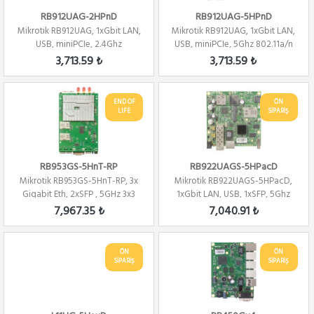
RB912UAG-2HPnD
RB912UAG-5HPnD
Mikrotik RB912UAG, 1xGbit LAN,
Mikrotik RB912UAG, 1xGbit LAN,
USB, miniPCIe, 2.4Ghz
USB, miniPCIe, 5Ghz 802.11a/n
802.11b/g/n 2...
2x2 W...
3,713.59 ₺
3,713.59 ₺
END OF
ÖN
LIFE
SİPARİŞ
RB953GS-5HnT-RP
RB922UAGS-5HPacD
Mikrotik RB953GS-5HnT-RP, 3x
Mikrotik RB922UAGS-5HPacD,
Gigabit Eth, 2xSFP , 5GHz 3x3
1xGbit LAN, USB, 1xSFP, 5Ghz
MIMO,3x...
802.11a/c ...
7,967.35 ₺
7,040.91 ₺
ÖN
ÖN
SİPARİŞ
SİPARİŞ