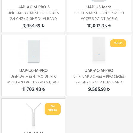
UAP-AC-M-PRO-5
UAP-U6-Mesh
UniFi UAP AC MESH PRO SERIES
UniFi U6-MESH - UNIFI 6 MESH
2.4 GHZ+ 5 GHZ DUALBAND
ACCESS POINT, WIFI 6
5PACK
9,954.39 ₺
10,002.95 ₺
YOLDA
UAP-U6-M-PRO
UAP-AC-M-PRO
UniFi U6-MESH-PRO UNIFI 6
UniFi UAP AC MESH PRO SERIES
MESH PRO ACCESS POINT, WIFI
2.4 GHZ+ 5 GHZ DUALBAND
6
11,702.48 ₺
9,565.93 ₺
ÖN
SİPARİŞ