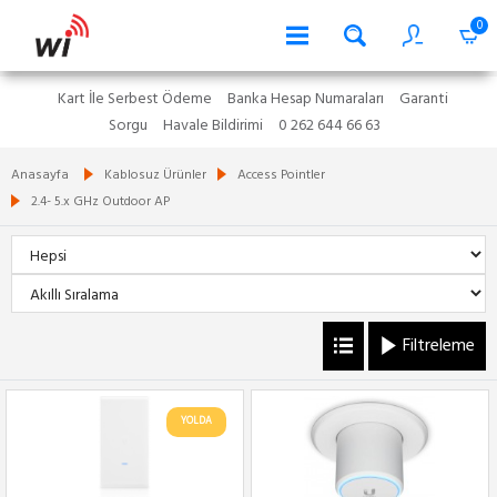
0
Kart İle Serbest Ödeme
Banka Hesap Numaraları
Garanti
Sorgu
Havale Bildirimi
0 262 644 66 63
Anasayfa
Kablosuz Ürünler
Access Pointler
2.4- 5.x GHz Outdoor AP
Filtreleme
YOLDA