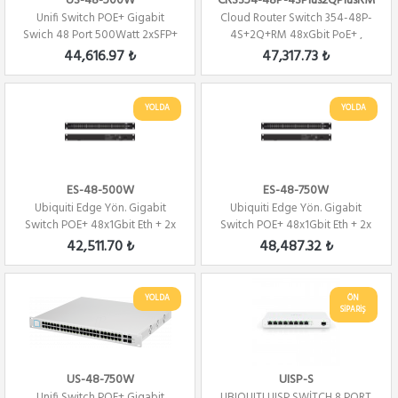
US-48-500W
CRS354-48P-4SPlus2QPlusRM
Unifi Switch POE+ Gigabit
Cloud Router Switch 354-48P-
Swich 48 Port 500Watt 2xSFP+
4S+2Q+RM 48xGbit PoE+ ,
2xSFP Yönet...
4xSFP+,2Qsfp+ ...
44,616.97 ₺
47,317.73 ₺
YOLDA
YOLDA
ES-48-500W
ES-48-750W
Ubiquiti Edge Yön. Gigabit
Ubiquiti Edge Yön. Gigabit
Switch POE+ 48x1Gbit Eth + 2x
Switch POE+ 48x1Gbit Eth + 2x
SFP + 2x ...
SFP + 2x ...
42,511.70 ₺
48,487.32 ₺
YOLDA
ÖN
SİPARİŞ
US-48-750W
UISP-S
Unifi Switch POE+ Gigabit
UBIQUITI UISP SWİTCH 8 PORT