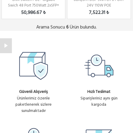
Swich 48 Port 750Watt 2xSFP+
24V 110W POE
2xSFP Yönet...
50,986.67 ₺
7,522.31 ₺
Arama Sonucu
Ürün bulundu.
6
Güvenli Alışveriş
Hızlı Teslimat
Ürünlerimiz özenle
Siparişleriniz aynı gün
paketlenerek sizlere
kargoda
sunulmaktadır