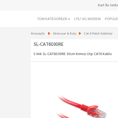
Kart İle Ser
TÜM KATEGORILER
LTE/ 4G MODEM
POPÜLE
Anasayfa
Aksesuar & Kutu
Cat-6 Patch Kablolar
SL-CAT6030RE
S-link SL-CAT6030RE 30cm Kırmızı Utp CAT6 Kablo