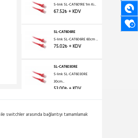
S-link SL-CAT601RE 1m Kı...
67.52₺ + KDV
0
SL-CAT606RE
S-link SL-CAT606RE 60cm ...
75.02₺ + KDV
SL-CAT6030RE
S-link SL-CAT6030RE
30cm...
53.00₺ + KDV
SL-CAT605RE
S-link SL-CAT605RE 5m Kı...
ar ile switchler arasında bağlantıyı tamamlamak
200.06₺ + KDV