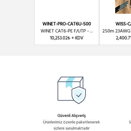
WINET-PRO-CAT6U-500
WISS-C
WINET CAT6-PE F/UTP - ...
250m 23AWG 0
10,253.02₺ + KDV
2,400.7
Güvenli Alışveriş
Ürünlerimiz özenle paketlenerek
S
sizlere sunulmaktadır