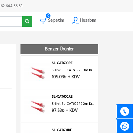
S-link SL-CAT6030RE
262 644 66 63
30cm...
53.00₺ + KDV
0
Sepetim
Hesabım
SL-CAT605RE
S-link SL-CAT605RE 5m Kı...
200.06₺ + KDV
Benzer Ürünler
SL-CAT603RE
S-link SL-CAT603RE 3m Kı...
105.03₺ + KDV
SL-CAT602RE
S-link SL-CAT602RE 2m Kı...
97.53₺ + KDV
SL-CAT601RE