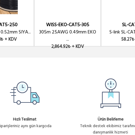
AT5-250
WISS-EKO-CAT5-305
SL-CA
.52mm SIYA...
305m 25AWG 0.49mm EKO
S-link SL-CA
...
1₺ + KDV
58.27₺
2,864.92₺ + KDV
Hızlı Teslimat
Ürün Belirleme
iparişleriniz aynı gün kargoda
Teknik destek ekibimiz tarafı
danışmanlık hizmeti