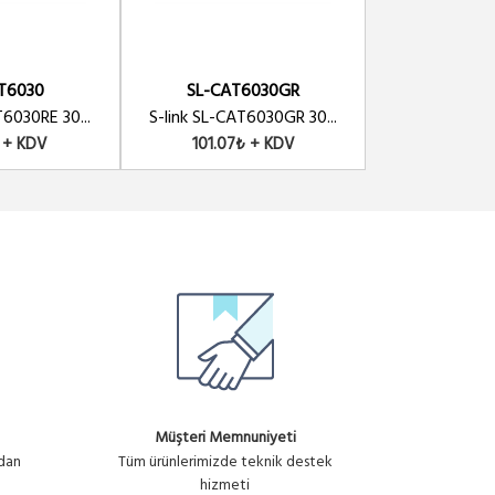
T6030
SL-CAT6030GR
SL-CAT
T6030RE 30...
S-link SL-CAT6030GR 30...
S-link SL-CAT
 + KDV
101.07₺ + KDV
101.07₺
Müşteri Memnuniyeti
ndan
Tüm ürünlerimizde teknik destek
hizmeti