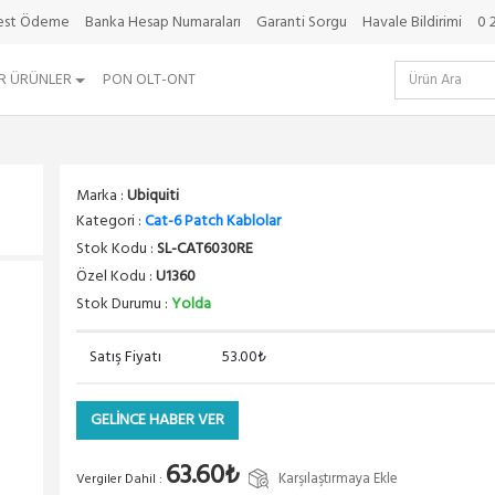
best Ödeme
Banka Hesap Numaraları
Garanti Sorgu
Havale Bildirimi
0 
R ÜRÜNLER
PON OLT-ONT
Marka :
Ubiquiti
Kategori :
Cat-6 Patch Kablolar
Stok Kodu :
SL-CAT6030RE
Özel Kodu :
U1360
Stok Durumu :
Yolda
Satış Fiyatı
53.00₺
GELİNCE HABER VER
63.60₺
Karşılaştırmaya Ekle
Vergiler Dahil :