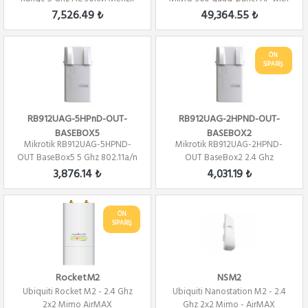
Dış Orta...
GPS
7,526.49 ₺
49,364.55 ₺
ÖN
SİPARİŞ
RB912UAG-5HPnD-OUT-
RB912UAG-2HPND-OUT-
BASEBOX5
BASEBOX2
Mikrotik RB912UAG-5HPND-
Mikrotik RB912UAG-2HPND-
OUT BaseBox5 5 Ghz 802.11a/n
OUT BaseBox2 2.4 Ghz
2x2 Mimo PTP/...
802.11a/n 2x2 Mimo PT...
3,876.14 ₺
4,031.19 ₺
ÖN
SİPARİŞ
RocketM2
NSM2
Ubiquiti Rocket M2 - 2.4 Ghz
Ubiquiti Nanostation M2 - 2.4
2x2 Mimo AirMAX
Ghz 2x2 Mimo - AirMAX