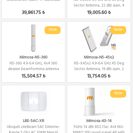
Sector Antenna, 22 dBi gain, 4
Port Se...
39,861.75 ₺
19,005.60 ₺
YOLDA
YOLDA
Mimosa-N5-360
Mimosa-N5-45x2
N5-360 4.9-6.4 GHz, 4x4 360
N5-X45x2 4.9-6.4 GHz 45 Deg
degree beamforming antenna
Sector Antenna, 19 dBi gain, 2
for A5c
Port Se...
15,504.57 ₺
13,754.05 ₺
YOLDA
LBE-5AC-XR
Mimosa-A5-14
Ubiquiti LiteBeam 5AC Extreme-
5GHz 14 dBi 802.11ac 4x4 MU-
Range 5 Ghz AC 30KM Menzil
MIMO 360 quad-panel AP with