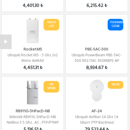
4,401.30 ₺
6,215.42 ₺
END OF
TÜKENMEK
LIFE
ÜZERE
RocketM5
PBE-5AC-500
Ubiquiti Rocket M5 - 5 Ghz 2x2
Ubiquiti PowerBeam PBE-5AC-
Mimo AirMAX
500 802.11AC 450MBPS AP
4,451.31 ₺
8,934.67 ₺
ÖN
YOLDA
SİPARİŞ
RB911G-5HPacD-NB
AF-24
Mikrotik RB911G-5HPacD-NB
Ubiquiti Airfiber 24 Ghz 1.4
NetBox 5 5 Ghz , AC , PTP/PTMP
Gbps+ PTP BackHaul
,L4
5,136.51 ₺
79,523.44 ₺