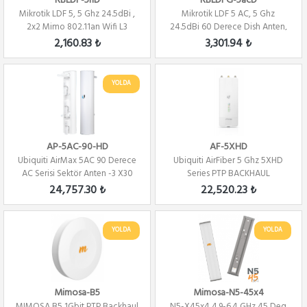
RBLDF-5nD
RBLDFG-5acD
Mikrotik LDF 5, 5 Ghz 24.5dBi ,
Mikrotik LDF 5 AC, 5 Ghz
2x2 Mimo 802.11an Wifi L3
24.5dBi 60 Derece Dish Anten,
2x2 802.11A...
2,160.83 ₺
3,301.94 ₺
YOLDA
AP-5AC-90-HD
AF-5XHD
Ubiquiti AirMax 5AC 90 Derece
Ubiquiti AirFiber 5 Ghz 5XHD
AC Serisi Sektör Anten -3 X30
Series PTP BACKHAUL
DERECE
24,757.30 ₺
22,520.23 ₺
YOLDA
YOLDA
Mimosa-B5
Mimosa-N5-45x4
MIMOSA B5 1Gbit PTP Backhaul
N5-X45x4 4.9-6.4 GHz 45 Deg