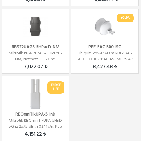
YOLDA
RB922UAGS-5HPacD-NM
PBE-5AC-500-ISO
Mikrotik RB922UAGS-5HPacD-
Ubiquiti PowerBeam PBE-5AC-
NM, Netmetal 5, 5 Ghz,
500-ISO 802.11AC 450MBPS AP
802.11ac, 2x2 Mim...
7,022.07 ₺
8,427.48 ₺
END OF
LIFE
RBOmniTikUPA-5HnD
Mikrotik RBOmniTikUPA-5HnD
5Ghz 2x7.5 dBi, 802.11a/n, Poe
Out, PT...
4,151.22 ₺