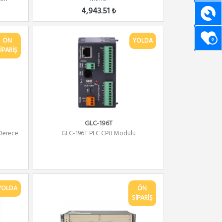
4,943.51 ₺
ÖN
YOLDA
0
İPARİŞ
GLC-196T
 Derece
GLC-196T PLC CPU Modülü
YOLDA
ÖN
SİPARİŞ