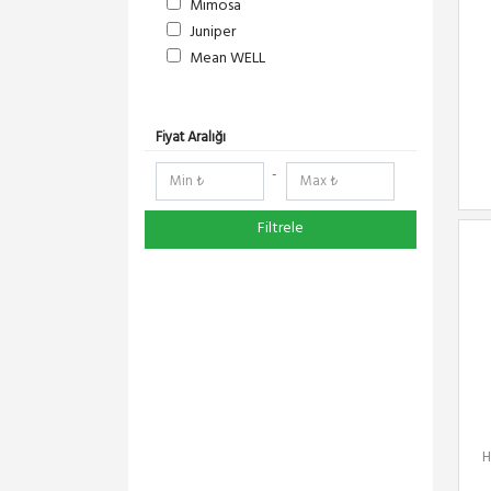
Mimosa
Juniper
Mean WELL
S-Link
DeltaLink
RF Elements
Fiyat Aralığı
RedLine
-
NetElastic
Paessler
Filtrele
TENDA
Compex
Ruijie
Pisces
Everest
Extralink
DMA-SOFT
Schneider Electric
Panasonic
H
YeaLink