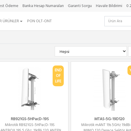
best Ödeme
Banka Hesap Numaraları
Garanti Sorgu
Havale Bildirimi
0 
R ÜRÜNLER
PON OLT-ONT
END
OF
LIFE
RB921GS-5HPacD-19S
MTAS-5G-19D120
Mikrotik RB921GS-5HPacD-19S
Mikrotik mANT 19s 5GHz 19dBi
ANTBOX 19S 5 Ghz, 19dBi 120 ANTEN,
MIMO 120 Derece Sektör An