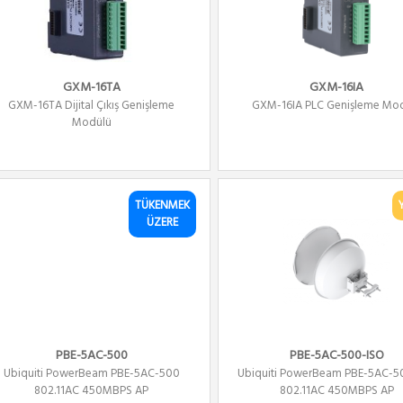
GXM-16TA
GXM-16IA
GXM-16TA Dijital Çıkış Genişleme
GXM-16IA PLC Genişleme Mo
Modülü
TÜKENMEK
ÜZERE
PBE-5AC-500
PBE-5AC-500-ISO
Ubiquiti PowerBeam PBE-5AC-500
Ubiquiti PowerBeam PBE-5AC-5
802.11AC 450MBPS AP
802.11AC 450MBPS AP