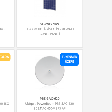
SL-PNL270W
dülü
TESCOM POLİKRİSTALİN 270 WATT
GÜNEŞ PANELİ
YOLDA
TÜKENMEK
ÜZERE
PBE-5AC-620
00-ISO
Ubiquiti PowerBeam PBE-5AC-620
802.11AC 450MBPS AP