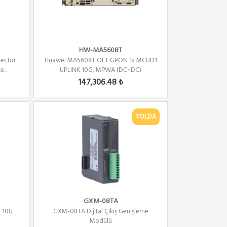
HW-MA5608T
ector
Huawei MA5608T OLT GPON 1x MCUD1
...
UPLINK 10G, MPWA (DC+DC)
147,306.48 ₺
YOLDA
GXM-08TA
 10U
GXM-08TA Dijital Çıkış Genişleme
Modülü