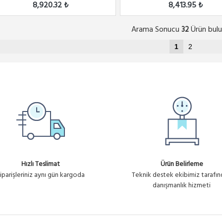
8,920.32 ₺
8,413.95 ₺
Arama Sonucu
Ürün bulu
32
1
2
Hızlı Teslimat
Ürün Belirleme
iparişleriniz aynı gün kargoda
Teknik destek ekibimiz tarafı
danışmanlık hizmeti