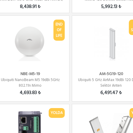
80...
8,438.91 ₺
5,992.13 ₺
END
OF
S
LIFE
NBE-M5-19
AM-5G19-120
Ubiquiti NanoBeam M5 19dBi 5GHz
Ubiquiti 5 GHz AirMax 19dBi 120
802.11n Mimo
Sektör Anten
4,693.83 ₺
6,491.47 ₺
YOLDA