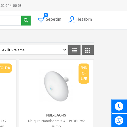
262 644 66 63
0
Sepetim
Hesabım
YOLDA
END
OF
LIFE
NBE-5AC-19
 2X2
Ubiquiti Nanobeam 5 AC 19 DBI 2x2
ten
Mimo