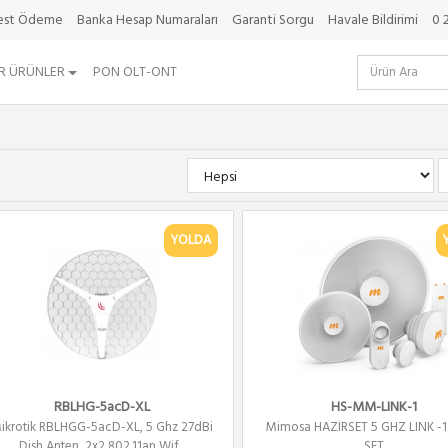
best Ödeme
Banka Hesap Numaraları
Garanti Sorgu
Havale Bildirimi
0 
R ÜRÜNLER
PON OLT-ONT
YOLDA
RBLHG-5acD-XL
HS-MM-LINK-1
ikrotik RBLHGG-5acD-XL, 5 Ghz 27dBi
Mimosa HAZIRSET 5 GHZ LINK -1
Dish Anten, 2x2 802.11an Wif...
SET