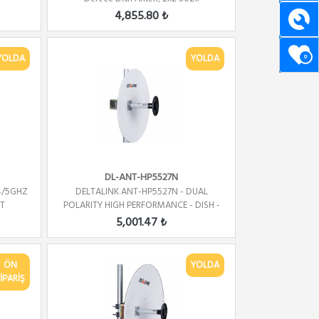
4,855.80 ₺
YOLDA
YOLDA
0
DL-ANT-HP5527N
.4/5GHZ
DELTALINK ANT-HP5527N - DUAL
ET
POLARITY HIGH PERFORMANCE - DISH -
...
5,001.47 ₺
ÖN
YOLDA
İPARİŞ