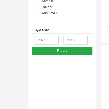
Mimosa
Juniper
Mean WELL
S-Link
DeltaLink
C
RedLine
Fiyat Aralığı
RF Elements
-
NetElastic
Paessler
Filtrele
TENDA
Compex
Ruijie
Everest
Pisces
Extralink
Schneider Electric
Panasonic
DMA-SOFT
YeaLink