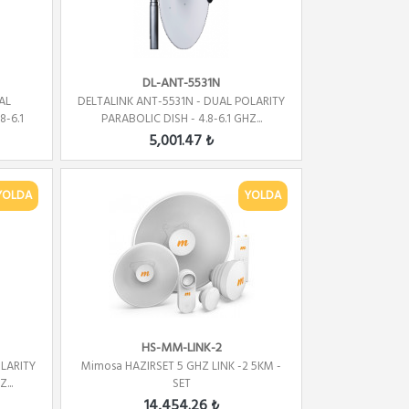
DL-ANT-5531N
AL
DELTALINK ANT-5531N - DUAL POLARITY
8-6.1
PARABOLIC DISH - 4.8-6.1 GHZ...
5,001.47 ₺
YOLDA
YOLDA
HS-MM-LINK-2
OLARITY
Mimosa HAZIRSET 5 GHZ LINK -2 5KM -
...
SET
14,454.26 ₺