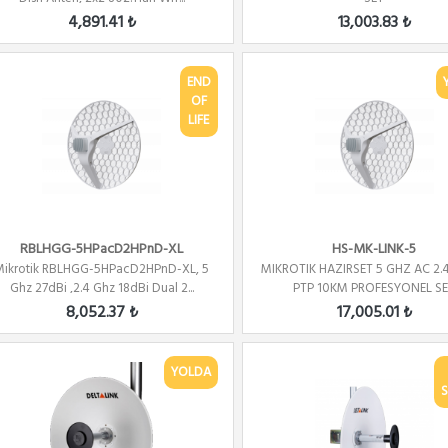
4,891.41 ₺
13,003.83 ₺
END
OF
LIFE
RBLHGG-5HPacD2HPnD-XL
HS-MK-LINK-5
Mikrotik RBLHGG-5HPacD2HPnD-XL, 5
MIKROTIK HAZIRSET 5 GHZ AC 2
Ghz 27dBi ,2.4 Ghz 18dBi Dual 2...
PTP 10KM PROFESYONEL S
8,052.37 ₺
17,005.01 ₺
YOLDA
S