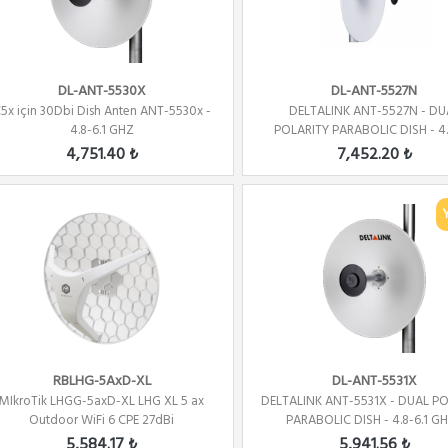
DL-ANT-5530X
DL-ANT-5527N
5x için 30Dbi Dish Anten ANT-5530x -
DELTALINK ANT-5527N - DU
4.8-6.1 GHZ
POLARITY PARABOLIC DISH - 4.
GHZ...
4,751.40 ₺
7,452.20 ₺
RBLHG-5AxD-XL
DL-ANT-5531X
MIkroTik LHGG-5axD-XL LHG XL 5 ax
DELTALINK ANT-5531X - DUAL P
Outdoor WiFi 6 CPE 27dBi
PARABOLIC DISH - 4.8-6.1 GHZ
5,584.17 ₺
5,941.56 ₺