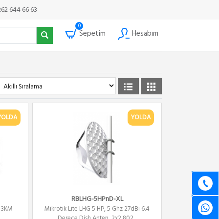
262 644 66 63
0
Sepetim
Hesabım
YOLDA
YOLDA
RBLHG-5HPnD-XL
 3KM -
Mikrotik Lite LHG 5 HP, 5 Ghz 27dBi 6.4
Derece Dish Anten, 2x2 802...