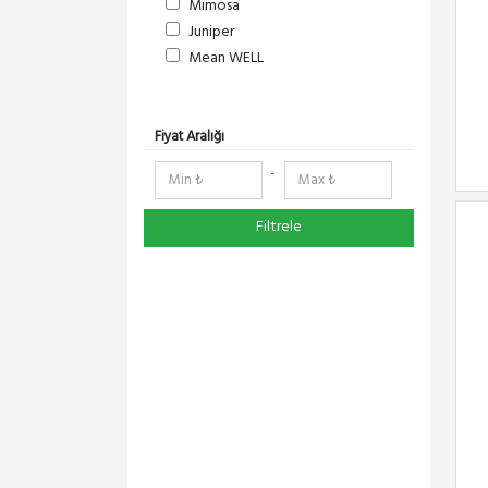
Mimosa
Juniper
Mean WELL
S-Link
DeltaLink
RedLine
Fiyat Aralığı
RF Elements
-
NetElastic
Paessler
Filtrele
Compex
TENDA
Ruijie
Everest
Pisces
Extralink
Schneider Electric
Panasonic
DMA-SOFT
YeaLink