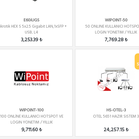
E60iUGS
WIPOINT-50
krotik HEX S 5x2.5 Gigabit LAN,1xSFP +
50 ONLINE KULLANICI HOTSPO
USB, L4
LOGIN YONETIM / YILLIK
3,253.39 ₺
7,769.28 ₺
S
WIPOINT-100
HS-OTEL-3
100 ONLİNE KULLANICI HOTSPOT VE
OTEL 5651 HAZIR SISTEM 
LOGIN YONETIM / YILLIK
9,711.60 ₺
24,257.15 ₺