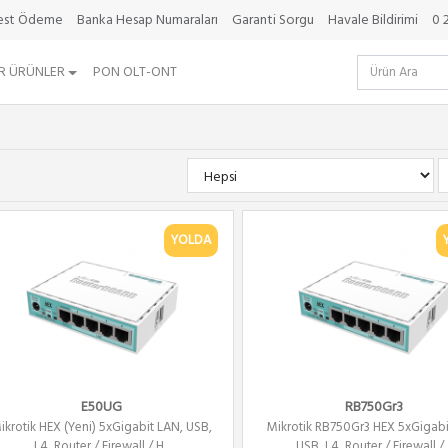
best Ödeme
Banka Hesap Numaraları
Garanti Sorgu
Havale Bildirimi
0 
R ÜRÜNLER
PON OLT-ONT
YOLDA
E50UG
RB750Gr3
ikrotik HEX (Yeni) 5xGigabit LAN, USB,
Mikrotik RB750Gr3 HEX 5xGigabi
L4, Router / Firewall / H...
USB, L4, Router / Firewall / ..