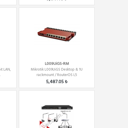
L009UiGS-RM
it LAN,
Mikrotik L009UiGS Desktop & 1U
.
rackmount / RouterOS L5
5,487.05 ₺