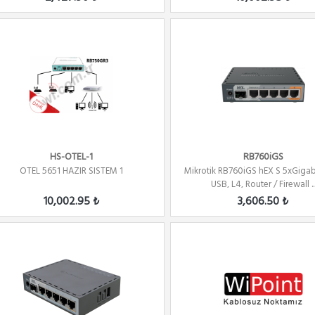
HS-OTEL-1
RB760iGS
OTEL 5651 HAZIR SISTEM 1
Mikrotik RB760iGS hEX S 5xGigab
USB, L4, Router / Firewall ..
10,002.95 ₺
3,606.50 ₺