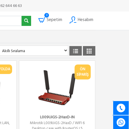
262 644 66 63
0
Sepetim
Hesabım
YOLDA
ÖN
SİPARİŞ
L009UiGS-2HaxD-IN
t LAN,
Mikrotik L009UiGS-2HaxD / WIFI 6
.
Desktop case with RouterOS L5