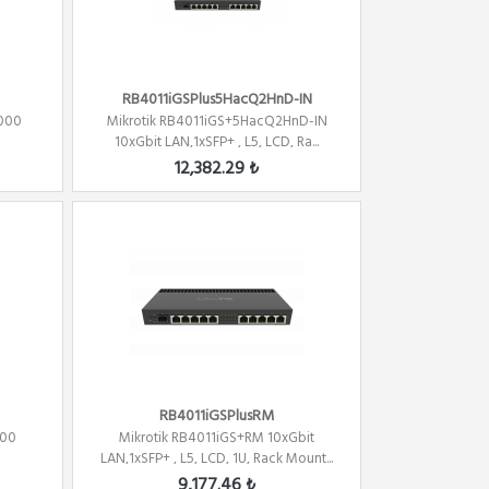
RB4011iGSPlus5HacQ2HnD-IN
1000
Mikrotik RB4011iGS+5HacQ2HnD-IN
10xGbit LAN,1xSFP+ , L5, LCD, Ra...
12,382.29 ₺
RB4011iGSPlusRM
100
Mikrotik RB4011iGS+RM 10xGbit
LAN,1xSFP+ , L5, LCD, 1U, Rack Mount...
9,177.46 ₺