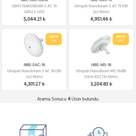
NBE-5AC-Gen2
NBE-5AC-19
UBNT NANOBEAM 5 AC 19
Ubiquiti Nanobeam 5 AC 19 DBI
GEN2 5 GHZ
2x2 Mimo
5,044.21 ₺
4,951.46 ₺
END OF
END OF
LIFE
LIFE
NBE-5AC-16
NBE-M5-16
Ubiquiti Nanobeam 5 AC 16 DBI
Ubiquiti NanoBeam M5 16dBi
2x2 Mimo
5GHz 802.11n Mimo
4,301.27 ₺
3,204.83 ₺
Arama Sonucu
Ürün bulundu.
4