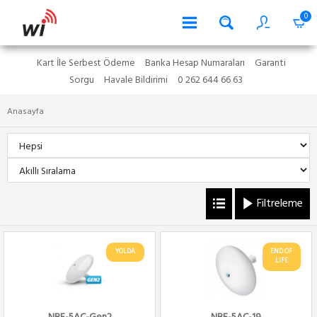
0
Kart İle Serbest Ödeme
Banka Hesap Numaraları
Garanti
Sorgu
Havale Bildirimi
0 262 644 66 63
Anasayfa
Filtreleme
YOLDA
END OF
LIFE