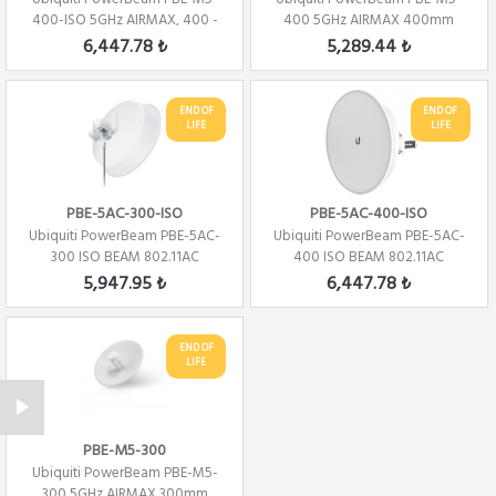
400-ISO 5GHz AIRMAX, 400 -
400 5GHz AIRMAX 400mm
25 dBi ISO BEAM
6,447.78 ₺
5,289.44 ₺
END OF
END OF
LIFE
LIFE
PBE-5AC-300-ISO
PBE-5AC-400-ISO
Ubiquiti PowerBeam PBE-5AC-
Ubiquiti PowerBeam PBE-5AC-
300 ISO BEAM 802.11AC
400 ISO BEAM 802.11AC
450MBPS AP
450MBPS AP
5,947.95 ₺
6,447.78 ₺
END OF
LIFE
PBE-M5-300
Ubiquiti PowerBeam PBE-M5-
300 5GHz AIRMAX 300mm