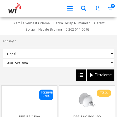
0
Kart İle Serbest Ödeme
Banka Hesap Numaraları
Garanti
Sorgu
Havale Bildirimi
0 262 644 66 63
Anasayfa
Filtreleme
TÜKENMEK
YOLDA
ÜZERE