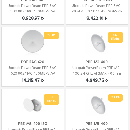
PBE-5AC-500
PBE-5AC-500-ISO
Ubiquiti PowerBeam PBE-5AC-
Ubiquiti PowerBeam PBE-5AC-
500 802.11AC 450MBPS AP
500-ISO 802.11AC 450MBPS AP
8,928.97 ₺
8,422.10 ₺
YOLDA
ÖN
SİPARİŞ
PBE-5AC-620
PBE-M2-400
Ubiquiti PowerBeam PBE-5AC-
Ubiquiti PowerBeam PBE-M2-
620 802.11AC 450MBPS AP
400 2.4 GHz AIRMAX 400mm
14,315.47 ₺
4,949.75 ₺
ÖN
YOLDA
SİPARİŞ
PBE-M5-400-ISO
PBE-M5-400
Ubiquiti PowerBeam PBE-M5-
Ubiquiti PowerBeam PBE-M5-