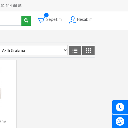
262 644 66 63
0
Sepetim
Hesabım
50V -