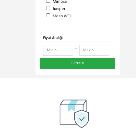
Mimosa
Juniper
Mean WELL
S-Link
DeltaLink
RedLine
Fiyat Aralığı
RF Elements
-
NetElastic
Paessler
Filtrele
Compex
TENDA
Ruijie
Everest
Pisces
Extralink
Schneider Electric
Panasonic
DMA-SOFT
YeaLink