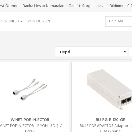
best Ödeme
Banka Hesap Numaraları
Garanti Sorgu
Havale Bildirimi
0 
R ÜRÜNLER
PON OLT-ONT
WINET-POE-INJECTOR
RU-RG-E-120-GE
WINET POE INJECTOR - 2 YÖNLÜ DİŞİ /
RUJIE POE ADAPTOR Adaptor - 
ERKEK
0.3A Gigabit