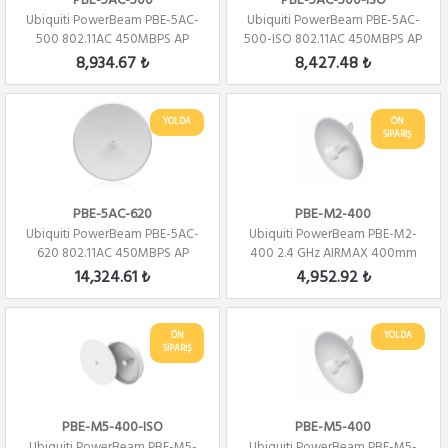
PBE-5AC-500
PBE-5AC-500-ISO
Ubiquiti PowerBeam PBE-5AC-
Ubiquiti PowerBeam PBE-5AC-
500 802.11AC 450MBPS AP
500-ISO 802.11AC 450MBPS AP
8,934.67 ₺
8,427.48 ₺
YOLDA
ÖN
SİPARİŞ
PBE-5AC-620
PBE-M2-400
Ubiquiti PowerBeam PBE-5AC-
Ubiquiti PowerBeam PBE-M2-
620 802.11AC 450MBPS AP
400 2.4 GHz AIRMAX 400mm
14,324.61 ₺
4,952.92 ₺
ÖN
YOLDA
SİPARİŞ
PBE-M5-400-ISO
PBE-M5-400
Ubiquiti PowerBeam PBE-M5-
Ubiquiti PowerBeam PBE-M5-