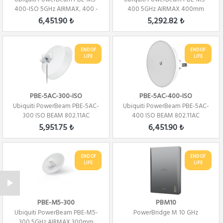
400-ISO 5GHz AIRMAX, 400 -
400 5GHz AIRMAX 400mm
25 dBi ISO BEAM
6,451.90 ₺
5,292.82 ₺
END OF
END OF
LIFE
LIFE
PBE-5AC-300-ISO
PBE-5AC-400-ISO
Ubiquiti PowerBeam PBE-5AC-
Ubiquiti PowerBeam PBE-5AC-
300 ISO BEAM 802.11AC
400 ISO BEAM 802.11AC
450MBPS AP
450MBPS AP
5,951.75 ₺
6,451.90 ₺
END OF
END OF
LIFE
LIFE
PBE-M5-300
PBM10
Ubiquiti PowerBeam PBE-M5-
PowerBridge M 10 GHz
300 5GHz AIRMAX 300mm