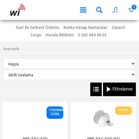
0
Kart İle Serbest Ödeme
Banka Hesap Numaraları
Garanti
Sorgu
Havale Bildirimi
0 262 644 66 63
Anasayfa
Filtreleme
TÜKENMEK
YOLDA
ÜZERE