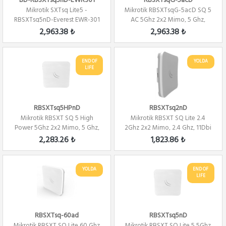
BD-RBSXTsq5nD-EWR301
RBSXTsqG-5acD
Mikrotik SXTsq Lite5 -
Mikrotik RBSXTsqG-5acD SQ 5
RBSXTsq5nD-Everest EWR-301
AC 5Ghz 2x2 Mimo, 5 Ghz,
Kablosuz Ro
16Dbi Alıcı,2...
2,963.38 ₺
2,963.38 ₺
END OF
YOLDA
LIFE
RBSXTsq5HPnD
RBSXTsq2nD
Mikrotik RBSXT SQ 5 High
Mikrotik RBSXT SQ Lite 2.4
Power 5Ghz 2x2 Mimo, 5 Ghz,
2Ghz 2x2 Mimo, 2.4 Ghz, 11Dbi
16Dbi Level 4
Alıcı 80...
2,283.26 ₺
1,823.86 ₺
YOLDA
END OF
LIFE
RBSXTsq-60ad
RBSXTsq5nD
Mikrotik RBSXT SQ Lite 60 Ghz
Mikrotik RBSXT SQ Lite 5 5Ghz