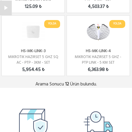
bağlantısı) Yatay ...
125.09 ₺
4,503.37 ₺
YOLDA
YOLDA
HS-MK-LINK-3
HS-MK-LINK-4
MIKROTIK HAZIRSET 5 GHZ SQ
MIKROTIK HAZIRSET 5 GHZ -
AC - PTP - 3KM - SET
PTP LINK - 5 KM SET
5,954.45 ₺
6,363.98 ₺
Arama Sonucu
Ürün bulundu.
12