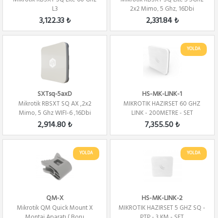
L3
2x2 Mimo, 5 Ghz, 16Dbi
Alıcı,23Derec...
3,122.33 ₺
2,331.84 ₺
YOLDA
SXTsq-5axD
HS-MK-LINK-1
Mikrotik RBSXT SQ AX ,2x2
MIKROTIK HAZIRSET 60 GHZ
Mimo, 5 Ghz WIFI-6 ,16Dbi
LINK - 200METRE - SET
,802.11 ax, L4
2,914.80 ₺
7,355.50 ₺
YOLDA
YOLDA
QM-X
HS-MK-LINK-2
Mikrotik QM Quick Mount X
MIKROTIK HAZIRSET 5 GHZ SQ -
Montaj Aparatı ( Boru
PTP - 3 KM - SET