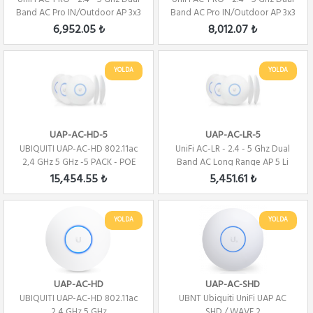
Band AC Pro IN/Outdoor AP 3x3
Band AC Pro IN/Outdoor AP 3x3
MiM...
MiM...
6,952.05 ₺
8,012.07 ₺
YOLDA
YOLDA
UAP-AC-HD-5
UAP-AC-LR-5
UBIQUITI UAP-AC-HD 802.11ac
UniFi AC-LR - 2.4 - 5 Ghz Dual
2,4 GHz 5 GHz -5 PACK - POE
Band AC Long Range AP 5 Li
SIZ
Paket 3x...
15,454.55 ₺
5,451.61 ₺
YOLDA
YOLDA
UAP-AC-HD
UAP-AC-SHD
UBIQUITI UAP-AC-HD 802.11ac
UBNT Ubiquiti UniFi UAP AC
2,4 GHz 5 GHz
SHD / WAVE 2