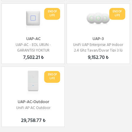
END OF
END OF
LIFE
LIFE
UAP-AC
UAP-3
UAP-AC - EOL URUN -
UniFi UAP Enterprise AP Indoor
GARANTISI YOKTUR
2.4 Ghz Tavan/Duvar Tipi 3 lü
paket
7,502.21 ₺
9,152.70 ₺
END OF
LIFE
UAP-AC-Outdoor
UniFi AP AC Outdoor
29,758.77 ₺