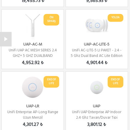
19,455.73 ₺
9,565.93 ₺
ÖN
YOLDA
SİPARİŞ
UAP-AC-M
UAP-AC-LITE-5
UniFi UAP AC MESH SERIES 2.4
UniFi AC-LITE-5 LI PAKET - 2.4 -
GHZ+ 5 GHZ DUALBAND
5 Ghz Dual Band AC Lite Edition
...
4,952.92 ₺
4,901.44 ₺
END OF
END OF
LIFE
LIFE
UAP-LR
UAP
UniFi Enterprise AP-Long Range
UniFi UAP Enterprise AP Indoor
Uzun Menzil
2.4 Ghz Tavan/Duvar Tipi
4,301.27 ₺
3,801.12 ₺