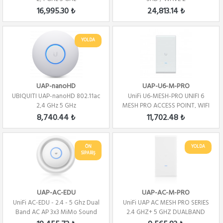
16,995.30 ₺
24,813.14 ₺
YOLDA
UAP-nanoHD
UAP-U6-M-PRO
UBIQUITI UAP-nanoHD 802.11ac
UniFi U6-MESH-PRO UNIFI 6
2,4 GHz 5 GHz
MESH PRO ACCESS POINT, WIFI
6
8,740.44 ₺
11,702.48 ₺
ÖN
YOLDA
SİPARİŞ
UAP-AC-EDU
UAP-AC-M-PRO
UniFi AC-EDU - 2.4 - 5 Ghz Dual
UniFi UAP AC MESH PRO SERIES
Band AC AP 3x3 MiMo Sound
2.4 GHZ+ 5 GHZ DUALBAND
Station