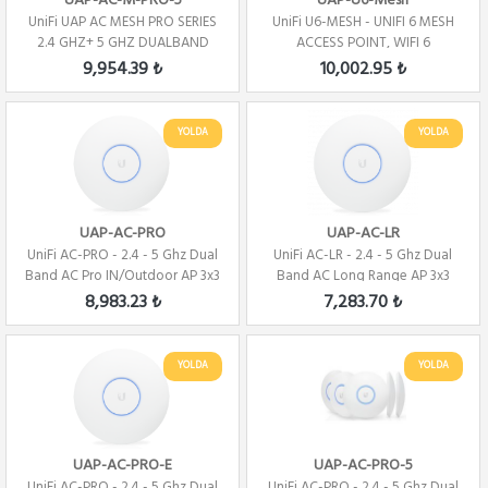
UAP-AC-M-PRO-5
UAP-U6-Mesh
UniFi UAP AC MESH PRO SERIES
UniFi U6-MESH - UNIFI 6 MESH
2.4 GHZ+ 5 GHZ DUALBAND
ACCESS POINT, WIFI 6
5PACK
9,954.39 ₺
10,002.95 ₺
YOLDA
YOLDA
UAP-AC-PRO
UAP-AC-LR
UniFi AC-PRO - 2.4 - 5 Ghz Dual
UniFi AC-LR - 2.4 - 5 Ghz Dual
Band AC Pro IN/Outdoor AP 3x3
Band AC Long Range AP 3x3
MiMo
MiMo
8,983.23 ₺
7,283.70 ₺
YOLDA
YOLDA
UAP-AC-PRO-E
UAP-AC-PRO-5
UniFi AC-PRO - 2.4 - 5 Ghz Dual
UniFi AC-PRO - 2.4 - 5 Ghz Dual