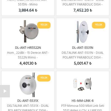
5515N - Mimo
POLARITY PARABOLIC DISH -
4.8-6.1 GHZ...
3,884.64 ₺
7,452.20 ₺
YOLDA
YOLDA
DL-ANT-HR5522N
DL-ANT-5531N
Horn , 22dBi - 15 Derece ANT-
DELTALINK ANT-5531N - DUAL
5522N Mimo -
POLARITY PARABOLIC DISH -
4.8-6.1 GHZ...
4,401.30 ₺
5,001.47 ₺
YOLDA
DL-ANT-5531X
HS-MM-LINK-6
DELTALINK ANT-5531X - DUAL
PTP Mimosa 500 Mbit Link Seti
POLARITY PARABOLIC DISH -
5531 Anten + C5c + LMR200