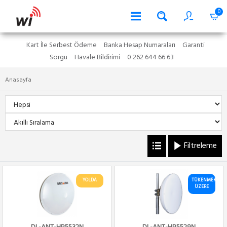
0
Kart İle Serbest Ödeme
Banka Hesap Numaraları
Garanti
Sorgu
Havale Bildirimi
0 262 644 66 63
Anasayfa
Filtreleme
YOLDA
TÜKENMEK
ÜZERE