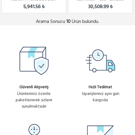
4.8-6.1 GHZ...
5,941.56 ₺
30,508.99 ₺
Arama Sonucu
Ürün bulundu.
10
Güvenli Alışveriş
Hızlı Teslimat
Ürünlerimiz özenle
Siparişleriniz aynı gün
paketlenerek sizlere
kargoda
sunulmaktadır