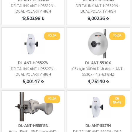
DL-ANT-HP5532N
DL-ANT-HP5529N
DELTALINK ANT-HP5532N -
DELTALINK ANT-HP5529N -
DUAL POLARITY HIGH
DUAL POLARITY HIGH
PERFORMANCE - DISH - ...
PERFORMANCE - DISH - ...
13,503.98 ₺
8,002.36 ₺
YOLDA
YOLDA
DL-ANT-HP5527N
DL-ANT-5530X
DELTALINK ANT-HP5527N -
C5x için 30Dbi Dish Anten ANT-
DUAL POLARITY HIGH
5530x - 4.8-6.1 GHZ
PERFORMANCE - DISH - ...
5,001.47 ₺
4,751.40 ₺
YOLDA
ÖN
SİPARİŞ
DL-ANT-HR5515N
DL-ANT-5527N
Horn , 15dBi , 35 Derece ANT-
DELTALINK ANT-5527N - DUAL