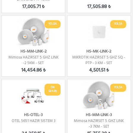
PROFESYONEL SET
17,005.71 ₺
17,505.88 ₺
YOLDA
YOLDA
HS-MM-LINK-2
HS-MK-LINK-2
Mimosa HAZIRSET 5 GHZ LINK
MIKROTIK HAZIRSET 5 GHZ SQ -
-2 5KM - SET
PTP - 3 KM - SET
14,454.86 ₺
4,501.51 ₺
ÖN
YOLDA
SİPARİŞ
HS-OTEL-3
HS-MM-LINK-3
OTEL 5651 HAZIR SISTEM 3
Mimosa HAZIRSET 5 GHZ LINK
-3 7KM - SET