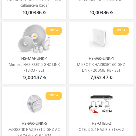
Kullanıcıya Kadar
10,003.36 ₺
10,003.36 ₺
YOLDA
YOLDA
HS-MM-LINK-1
HS-MK-LINK-1
Mimosa HAZIRSET 5 GHZ LINK
MIKROTIK HAZIRSET 60 GHZ
-1 3KM - SET
LINK - 200METRE - SET
13,004.37 ₺
7,352.47 ₺
YOLDA
HS-MK-LINK-5
HS-OTEL-2
MIKROTIK HAZIRSET 5 GHZ AC
OTEL 5651 HAZIR SISTEM 2
2.4/5GHZ PTP 10KM