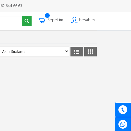
262 644 66 63
0
Sepetim
Hesabım