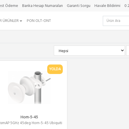
best Ödeme
Banka Hesap Numaraları
Garanti Sorgu
Havale Bildirimi
0 
R ÜRÜNLER
PON OLT-ONT
YOLDA
Horn-5-45
rismAP 5GHz 45deg Horn-5-45 Ubiquiti