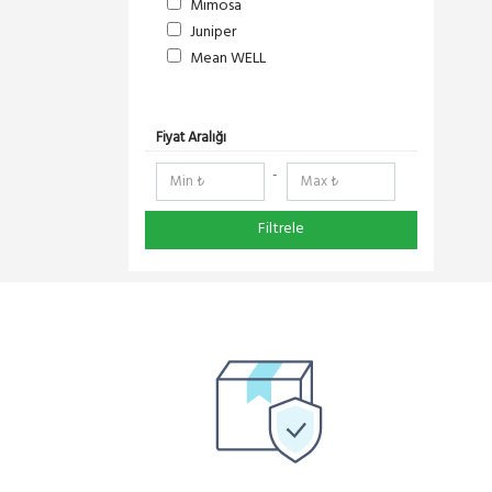
Mimosa
Juniper
Mean WELL
S-Link
DeltaLink
RedLine
Fiyat Aralığı
RF Elements
-
NetElastic
Paessler
Filtrele
TENDA
Compex
Ruijie
Everest
Pisces
Extralink
Schneider Electric
Panasonic
DMA-SOFT
YeaLink