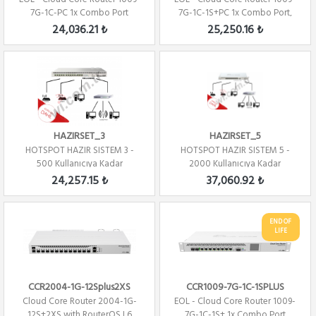
7G-1C-PC 1x Combo Port
7G-1C-1S+PC 1x Combo Port,
,7xGbit LAN ,...
7xGbit LAN...
24,036.21 ₺
25,250.16 ₺
HAZIRSET_3
HAZIRSET_5
HOTSPOT HAZIR SISTEM 3 -
HOTSPOT HAZIR SISTEM 5 -
500 Kullanıcıya Kadar
2000 Kullanıcıya Kadar
24,257.15 ₺
37,060.92 ₺
END OF
LIFE
CCR2004-1G-12Splus2XS
CCR1009-7G-1C-1SPLUS
Cloud Core Router 2004-1G-
EOL - Cloud Core Router 1009-
12S+2XS with RouterOS L6
7G-1C-1S+ 1x Combo Port