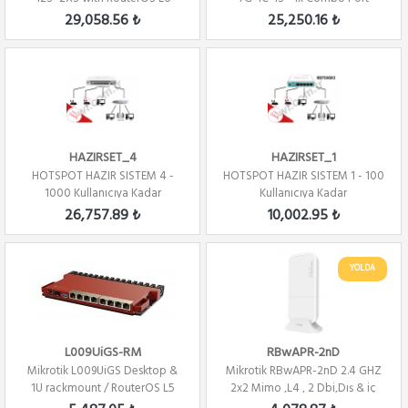
license Firew...
,7xGbit LAN ,...
29,058.56 ₺
25,250.16 ₺
HAZIRSET_4
HAZIRSET_1
HOTSPOT HAZIR SISTEM 4 -
HOTSPOT HAZIR SISTEM 1 - 100
1000 Kullanıcıya Kadar
Kullanıcıya Kadar
26,757.89 ₺
10,002.95 ₺
YOLDA
L009UiGS-RM
RBwAPR-2nD
Mikrotik L009UiGS Desktop &
Mikrotik RBwAPR-2nD 2.4 GHZ
1U rackmount / RouterOS L5
2x2 Mimo ,L4 , 2 Dbi,Dış & iç
Ortam Ve...