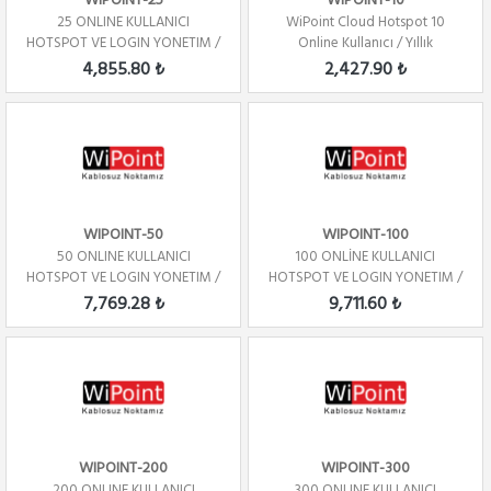
WIPOINT-25
WIPOINT-10
25 ONLINE KULLANICI
WiPoint Cloud Hotspot 10
HOTSPOT VE LOGIN YONETIM /
Online Kullanıcı / Yıllık
YILLIK
4,855.80 ₺
2,427.90 ₺
WIPOINT-50
WIPOINT-100
50 ONLINE KULLANICI
100 ONLİNE KULLANICI
HOTSPOT VE LOGIN YONETIM /
HOTSPOT VE LOGIN YONETIM /
YILLIK
YILLIK
7,769.28 ₺
9,711.60 ₺
WIPOINT-200
WIPOINT-300
200 ONLINE KULLANICI
300 ONLINE KULLANICI