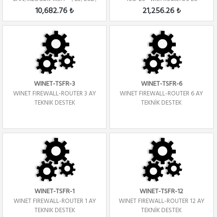
1U, ...
license Firew...
10,682.76 ₺
21,256.26 ₺
WINET-TSFR-3
WINET-TSFR-6
WINET FIREWALL-ROUTER 3 AY
WINET FIREWALL-ROUTER 6 AY
TEKNIK DESTEK
TEKNİK DESTEK
WINET-TSFR-1
WINET-TSFR-12
WINET FIREWALL-ROUTER 1 AY
WINET FIREWALL-ROUTER 12 AY
TEKNIK DESTEK
TEKNİK DESTEK