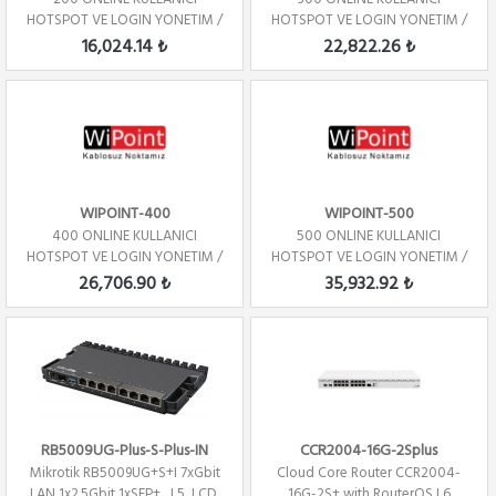
HOTSPOT VE LOGIN YONETIM /
HOTSPOT VE LOGIN YONETIM /
YILLIK
YILLIK
16,024.14 ₺
22,822.26 ₺
WIPOINT-400
WIPOINT-500
400 ONLINE KULLANICI
500 ONLINE KULLANICI
HOTSPOT VE LOGIN YONETIM /
HOTSPOT VE LOGIN YONETIM /
YILLIK
YILLIK
26,706.90 ₺
35,932.92 ₺
RB5009UG-Plus-S-Plus-IN
CCR2004-16G-2Splus
Mikrotik RB5009UG+S+I 7xGbit
Cloud Core Router CCR2004-
LAN,1x2.5Gbit 1xSFP+ , L5, LCD,
16G-2S+ with RouterOS L6