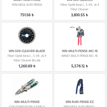
WINET-RJ45-PENSE
WN-S09-CLEAVER
YENI NESIL RJ45 PENSE
Fiber Optik Kesici , S-09 , Ai 9
Fiber Cleaver
751.56 ₺
3,830.55 ₺
WN-S09-CLEAVER-BLADE
WN-MULTI-PENSE-MC-16
Fiber Optik Kesici , S-09 , Ai 9
WINET MULTI PENSE MC-16
Fiber Cleaver Bicağı
1,260.69 ₺
5,576.12 ₺
WN-MULTI-PENSE
WN-RJ45-PENSE-EZ
COK FONKSİYONLU KABLO
YENI NESIL RJ45 PENSE -