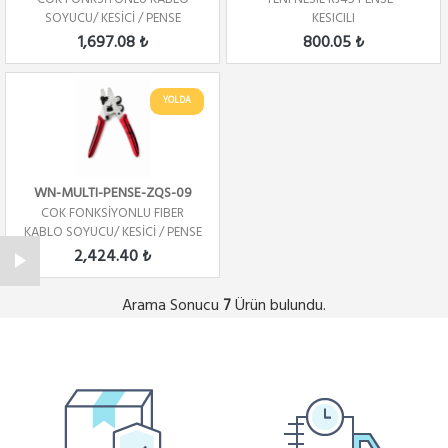
SOYUCU/ KESİCİ / PENSE
KESICILI
1,697.08 ₺
800.05 ₺
YOLDA
WN-MULTI-PENSE-ZQS-09
COK FONKSİYONLU FIBER
KABLO SOYUCU/ KESİCİ / PENSE
ZQS-09
2,424.40 ₺
Arama Sonucu
Ürün bulundu.
7