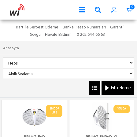
0
Kart İle Serbest Ödeme
Banka Hesap Numaraları
Garanti
Sorgu
Havale Bildirimi
0 262 644 66 63
Anasayfa
Filtreleme
END OF
YOLDA
LIFE