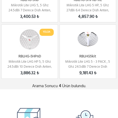
RBLHG-5nD
RBLHG-5HPnD-XL
Mikrotik Lite LHG 5, 5 Ghz
Mikrotik Lite LHG 5 HP, 5 Ghz
24.5dBi 7 Derece Dish Anten,
27dBi 6.4 Derece Dish Anten,
2x2 802.11...
2x2 802...
3,400.53 ₺
4,857.90 ₺
YOLDA
RBLHG-5HPnD
RBLHG5kit
Mikrotik Lite LHG HP 5, 5 Ghz
Mikrotik Lite LHG 5 - 3 PACK , 5
24.5dBi 10 Derece Dish Anten,
Ghz 24.5dBi 7 Derece Dish
2x2 80...
Anten, ...
3,886.32 ₺
9,181.43 ₺
Arama Sonucu
Ürün bulundu.
4