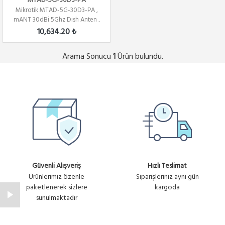
MTAD-5G-30D3-PA
Mikrotik MTAD-5G-30D3-PA ,
mANT 30dBi 5Ghz Dish Anten ,
3 Derece ,...
10,634.20 ₺
Arama Sonucu
Ürün bulundu.
1
Güvenli Alışveriş
Hızlı Teslimat
Ürünlerimiz özenle
Siparişleriniz aynı gün
paketlenerek sizlere
kargoda
sunulmaktadır