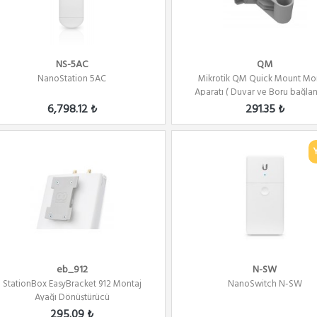
NS-5AC
QM
NanoStation 5AC
Mikrotik QM Quick Mount Mo
Aparatı ( Duvar ve Boru bağlantıs
6,798.12 ₺
291.35 ₺
eb_912
N-SW
StationBox EasyBracket 912 Montaj
NanoSwitch N-SW
Ayağı Dönüştürücü
295.09 ₺