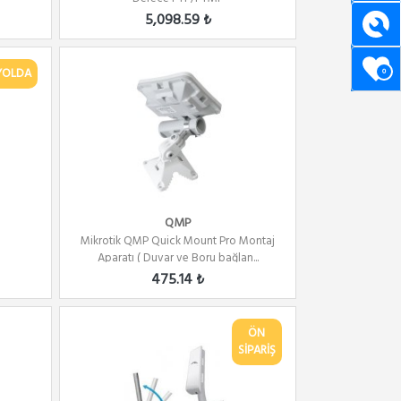
5,098.59 ₺
YOLDA
0
QMP
Mikrotik QMP Quick Mount Pro Montaj
Aparatı ( Duvar ve Boru bağlan...
475.14 ₺
ÖN
SİPARİŞ