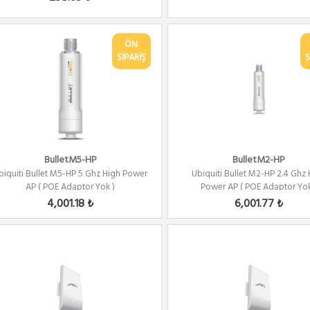
ÖN
SİPARİŞ
S
BulletM5-HP
BulletM2-HP
biquiti Bullet M5-HP 5 Ghz High Power
Ubiquiti Bullet M2-HP 2.4 Ghz
AP ( POE Adaptor Yok )
Power AP ( POE Adaptor Yok
4,001.18 ₺
6,001.77 ₺