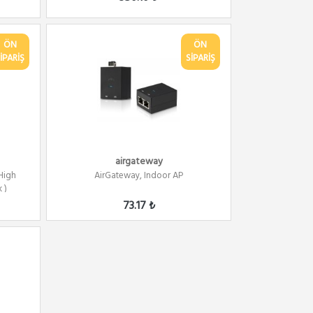
ÖN
ÖN
İPARİŞ
SİPARİŞ
airgateway
 High
AirGateway, Indoor AP
 )
73.17 ₺