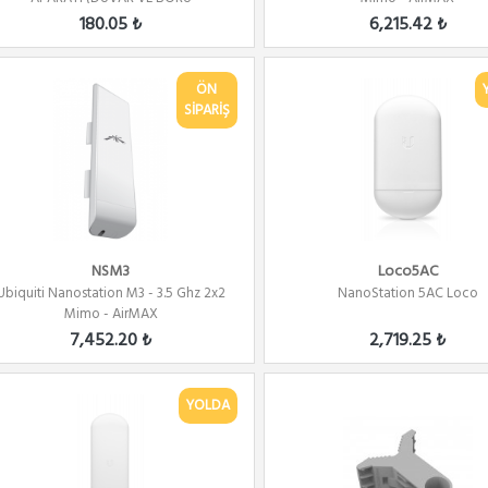
BAĞLANTISI)YATAY...
180.05 ₺
6,215.42 ₺
ÖN
SİPARİŞ
NSM3
Loco5AC
Ubiquiti Nanostation M3 - 3.5 Ghz 2x2
NanoStation 5AC Loco
Mimo - AirMAX
7,452.20 ₺
2,719.25 ₺
YOLDA