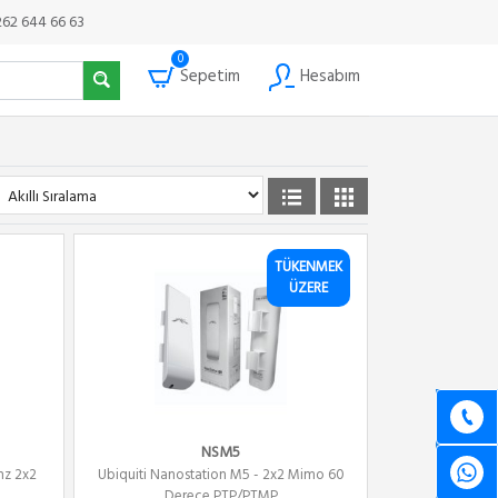
262 644 66 63
0
Sepetim
Hesabım
TÜKENMEK
ÜZERE
NSM5
hz 2x2
Ubiquiti Nanostation M5 - 2x2 Mimo 60
Derece PTP/PTMP