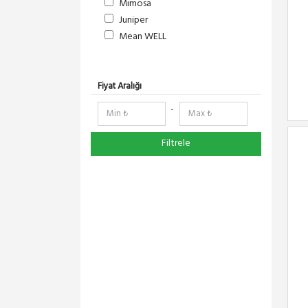
Mimosa
Juniper
Mean WELL
S-Link
DeltaLink
RedLine
Fiyat Aralığı
RF Elements
-
NetElastic
Paessler
Filtrele
TENDA
Compex
Ruijie
Everest
Pisces
Extralink
Schneider Electric
Panasonic
DMA-SOFT
YeaLink