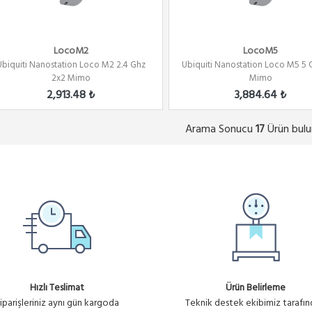
LocoM2
LocoM5
Ubiquiti Nanostation Loco M2 2.4 Ghz
Ubiquiti Nanostation Loco M5 5 
2x2 Mimo
Mimo
2,913.48 ₺
3,884.64 ₺
Arama Sonucu
Ürün bulu
17
Hızlı Teslimat
Ürün Belirleme
iparişleriniz aynı gün kargoda
Teknik destek ekibimiz tarafı