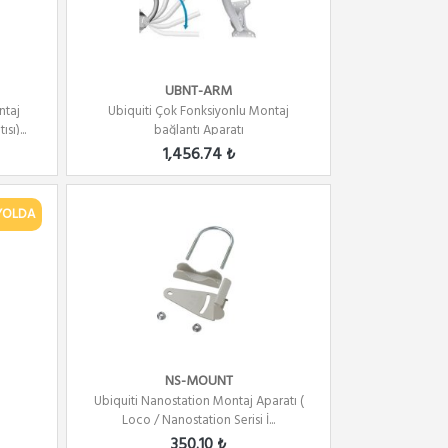
UBNT-ARM
ntaj
Ubiquiti Çok Fonksiyonlu Montaj
ı)...
bağlantı Aparatı
1,456.74 ₺
YOLDA
NS-MOUNT
Ubiquiti Nanostation Montaj Aparatı (
Loco / Nanostation Serisi İ...
350.10 ₺