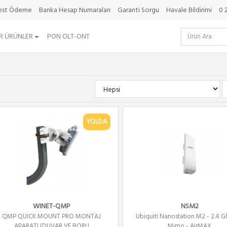
best Ödeme
Banka Hesap Numaraları
Garanti Sorgu
Havale Bildirimi
0 
R ÜRÜNLER
PON OLT-ONT
YOLDA
WINET-QMP
NSM2
QMP QUICK MOUNT PRO MONTAJ
Ubiquiti Nanostation M2 - 2.4 G
APARATI (DUVAR VE BORU
Mimo - AirMAX