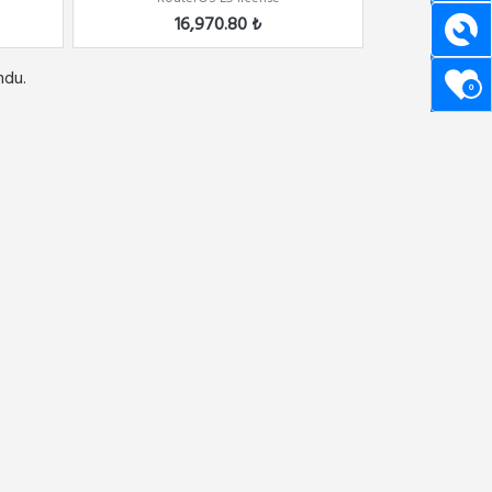
16,970.80 ₺
ndu.
0