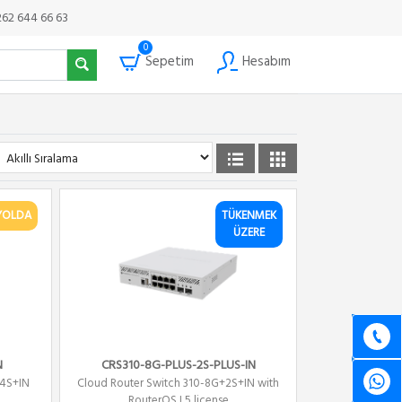
262 644 66 63
0
Sepetim
Hesabım
YOLDA
TÜKENMEK
ÜZERE
N
CRS310-8G-PLUS-2S-PLUS-IN
-4S+IN
Cloud Router Switch 310-8G+2S+IN with
RouterOS L5 license