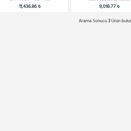
11,436.86 ₺
9,018.77 ₺
Arama Sonucu
Ürün bulu
3