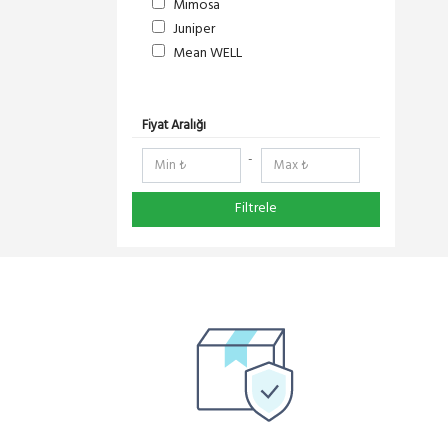
Mimosa
Juniper
Mean WELL
S-Link
DeltaLink
RF Elements
Fiyat Aralığı
RedLine
-
NetElastic
Paessler
Filtrele
TENDA
Compex
Ruijie
Everest
Pisces
Extralink
Panasonic
DMA-SOFT
Schneider Electric
YeaLink