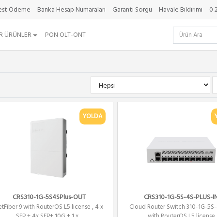
best Ödeme
Banka Hesap Numaraları
Garanti Sorgu
Havale Bildirimi
0 
R ÜRÜNLER
PON OLT-ONT
YOLDA
CRS310-1G-5S4SPlus-OUT
CRS310-1G-5S-4S-PLUS-I
etFiber 9 with RouterOS L5 license , 4 x
Cloud Router Switch 310-1G-5S
SFP + 4x SFP+ 10G + 1 x ...
with RouterOS L5 license