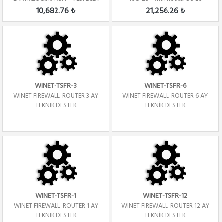
1U, ...
license Firew...
10,682.76 ₺
21,256.26 ₺
WINET-TSFR-3
WINET-TSFR-6
WINET FIREWALL-ROUTER 3 AY
WINET FIREWALL-ROUTER 6 AY
TEKNIK DESTEK
TEKNİK DESTEK
WINET-TSFR-1
WINET-TSFR-12
WINET FIREWALL-ROUTER 1 AY
WINET FIREWALL-ROUTER 12 AY
TEKNIK DESTEK
TEKNİK DESTEK