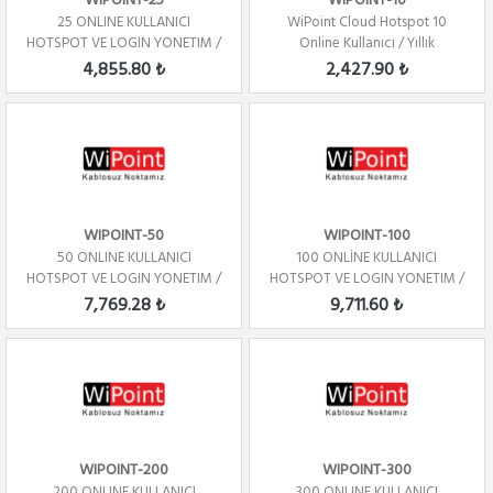
WIPOINT-25
WIPOINT-10
25 ONLINE KULLANICI
WiPoint Cloud Hotspot 10
HOTSPOT VE LOGIN YONETIM /
Online Kullanıcı / Yıllık
YILLIK
4,855.80 ₺
2,427.90 ₺
WIPOINT-50
WIPOINT-100
50 ONLINE KULLANICI
100 ONLİNE KULLANICI
HOTSPOT VE LOGIN YONETIM /
HOTSPOT VE LOGIN YONETIM /
YILLIK
YILLIK
7,769.28 ₺
9,711.60 ₺
WIPOINT-200
WIPOINT-300
200 ONLINE KULLANICI
300 ONLINE KULLANICI