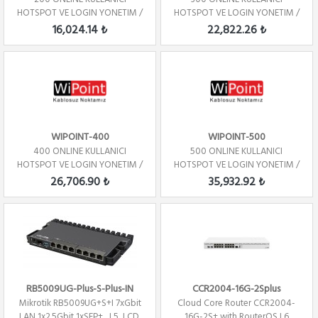
HOTSPOT VE LOGIN YONETIM /
HOTSPOT VE LOGIN YONETIM /
YILLIK
YILLIK
16,024.14 ₺
22,822.26 ₺
WIPOINT-400
WIPOINT-500
400 ONLINE KULLANICI
500 ONLINE KULLANICI
HOTSPOT VE LOGIN YONETIM /
HOTSPOT VE LOGIN YONETIM /
YILLIK
YILLIK
26,706.90 ₺
35,932.92 ₺
RB5009UG-Plus-S-Plus-IN
CCR2004-16G-2Splus
Mikrotik RB5009UG+S+I 7xGbit
Cloud Core Router CCR2004-
LAN,1x2.5Gbit 1xSFP+ , L5, LCD,
16G-2S+ with RouterOS L6