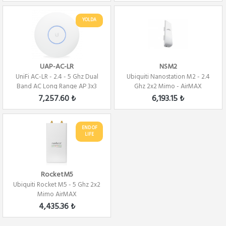
YOLDA
UAP-AC-LR
NSM2
UniFi AC-LR - 2.4 - 5 Ghz Dual
Ubiquiti Nanostation M2 - 2.4
Band AC Long Range AP 3x3
Ghz 2x2 Mimo - AirMAX
MiMo
7,257.60 ₺
6,193.15 ₺
END OF
LIFE
RocketM5
Ubiquiti Rocket M5 - 5 Ghz 2x2
Mimo AirMAX
4,435.36 ₺