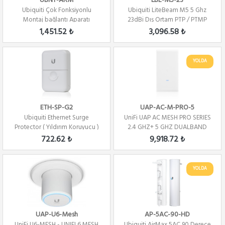
UBNT-ARM
LBE-M5-23
Ubiquiti Çok Fonksiyonlu
Ubiquiti LiteBeam M5 5 Ghz
Montaj bağlantı Aparatı
23dBi Dış Ortam PTP / PTMP
1,451.52 ₺
3,096.58 ₺
YOLDA
ETH-SP-G2
UAP-AC-M-PRO-5
Ubiquiti Ethernet Surge
UniFi UAP AC MESH PRO SERIES
Protector ( Yıldırım Koruyucu )
2.4 GHZ+ 5 GHZ DUALBAND
G2
5PACK
722.62 ₺
9,918.72 ₺
YOLDA
UAP-U6-Mesh
AP-5AC-90-HD
UniFi U6-MESH - UNIFI 6 MESH
Ubiquiti AirMax 5AC 90 Derece