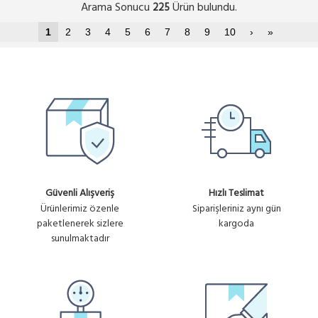
Arama Sonucu
Ürün bulundu.
225
1
2
3
4
5
6
7
8
9
10
›
»
Güvenli Alışveriş
Hızlı Teslimat
Ürünlerimiz özenle
Siparişleriniz aynı gün
paketlenerek sizlere
kargoda
sunulmaktadır