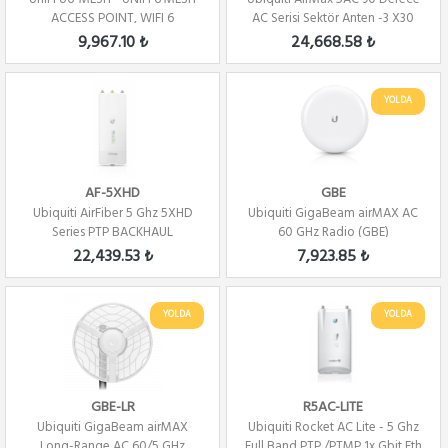
ACCESS POINT, WIFI 6
AC Serisi Sektör Anten -3 X30
DERECE
9,967.10 ₺
24,668.58 ₺
YOLDA
AF-5XHD
GBE
Ubiquiti AirFiber 5 Ghz 5XHD
Ubiquiti GigaBeam airMAX AC
Series PTP BACKHAUL
60 GHz Radio (GBE)
22,439.53 ₺
7,923.85 ₺
YOLDA
YOLDA
GBE-LR
R5AC-LITE
Ubiquiti GigaBeam airMAX
Ubiquiti Rocket AC Lite - 5 Ghz
Long-Range AC 60/5 GHz
Full Band PTP /PTMP 1x Gbit Eth