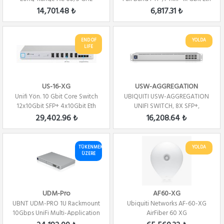
Radio (GBE-LR)
14,701.48 ₺
6,817.31 ₺
END OF
YOLDA
LIFE
US-16-XG
USW-AGGREGATION
Unifi Yön. 10 Gbit Core Switch
UBIQUITI USW-AGGREGATION
12x10Gbit SFP+ 4x10Gbit Eth
UNIFI SWITCH, 8X SFP+,
SWITCHING CAPACITY...
29,402.96 ₺
16,208.64 ₺
TÜKENMEK
YOLDA
ÜZERE
UDM-Pro
AF60-XG
UBNT UDM-PRO 1U Rackmount
Ubiquiti Networks AF-60-XG
10Gbps UniFi Multi-Application
AirFiber 60 XG
System