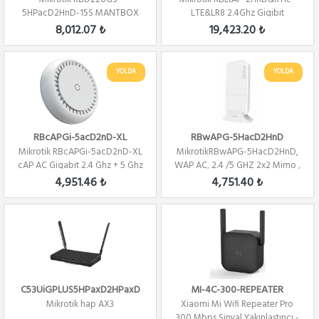
5HPacD2HnD-15S MANTBOX
LTE&LR8 2.4Ghz Gigibit
52 15S 5 Ghz,2.4 Ghz 15d...
Ethernet Portu Lo...
8,012.07 ₺
19,423.20 ₺
YOLDA
YOLDA
RBcAPGi-5acD2nD-XL
RBwAPG-5HacD2HnD
Mikrotik RBcAPGi-5acD2nD-XL
MikrotikRBwAPG-5HacD2HnD,
cAP AC Gigabit 2.4 Ghz + 5 Ghz
WAP AC, 2.4 /5 GHZ 2x2 Mimo ,
2x2 ...
L4, 2 Dbi,...
4,951.46 ₺
4,751.40 ₺
C53UiGPLUS5HPaxD2HPaxD
MI-4C-300-REPEATER
Mikrotik hap AX3
Xiaomi Mi Wifi Repeater Pro
300 Mbps Sinyal Yakınlaştırıcı -