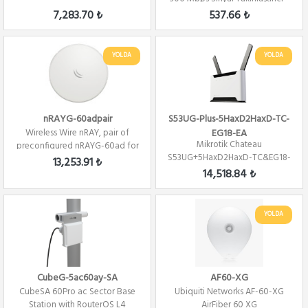
Güçle...
7,283.70 ₺
537.66 ₺
YOLDA
YOLDA
nRAYG-60adpair
S53UG-Plus-5HaxD2HaxD-TC-
Wireless Wire nRAY, pair of
EG18-EA
Mikrotik Chateau
preconfigured nRAYG-60ad for
S53UG+5HaxD2HaxD-TC&EG18-
60Ghz lin...
13,253.91 ₺
EA Chateau LTE18 ax with...
14,518.84 ₺
YOLDA
CubeG-5ac60ay-SA
AF60-XG
CubeSA 60Pro ac Sector Base
Ubiquiti Networks AF-60-XG
Station with RouterOS L4
AirFiber 60 XG