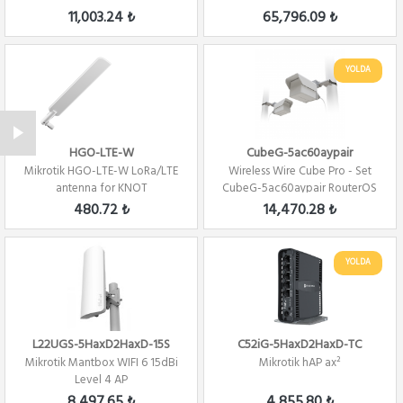
license
11,003.24 ₺
65,796.09 ₺
YOLDA
HGO-LTE-W
CubeG-5ac60aypair
Mikrotik HGO-LTE-W LoRa/LTE
Wireless Wire Cube Pro - Set
antenna for KNOT
CubeG-5ac60aypair RouterOS
L4 license
480.72 ₺
14,470.28 ₺
YOLDA
L22UGS-5HaxD2HaxD-15S
C52iG-5HaxD2HaxD-TC
Mikrotik Mantbox WIFI 6 15dBi
Mikrotik hAP ax²
Level 4 AP
8,497.65 ₺
4,855.80 ₺