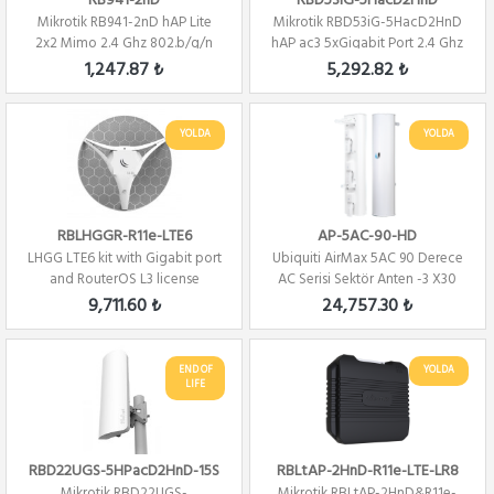
RB941-2nD
RBD53iG-5HacD2HnD
Mikrotik RB941-2nD hAP Lite
Mikrotik RBD53iG-5HacD2HnD
2x2 Mimo 2.4 Ghz 802.b/g/n
hAP ac3 5xGigabit Port 2.4 Ghz
Wifi ...
/ 5Ghz R...
1,247.87 ₺
5,292.82 ₺
YOLDA
YOLDA
RBLHGGR-R11e-LTE6
AP-5AC-90-HD
LHGG LTE6 kit with Gigabit port
Ubiquiti AirMax 5AC 90 Derece
and RouterOS L3 license
AC Serisi Sektör Anten -3 X30
DERECE
9,711.60 ₺
24,757.30 ₺
END OF
YOLDA
LIFE
RBD22UGS-5HPacD2HnD-15S
RBLtAP-2HnD-R11e-LTE-LR8
Mikrotik RBD22UGS-
Mikrotik RBLtAP-2HnD&R11e-