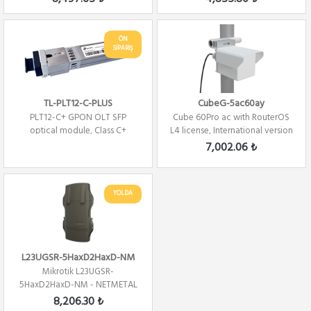
ÖN
SİPARİŞ
TL-PLT12-C-PLUS
CubeG-5ac60ay
PLT12-C+ GPON OLT SFP
Cube 60Pro ac with RouterOS
optical module, Class C+
L4 license, International version
7,002.06 ₺
YOLDA
L23UGSR-5HaxD2HaxD-NM
Mikrotik L23UGSR-
5HaxD2HaxD-NM - NETMETAL
Ax, WIFI 6 / 5 Ghz, 80...
8,206.30 ₺