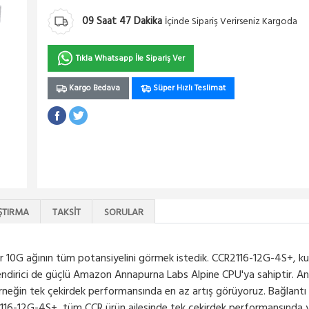
09
Saat
47
Dakika
İçinde Sipariş Verirseniz Kargoda
Tıkla Whatsapp İle Sipariş Ver
Kargo Bedava
Süper Hızlı Teslimat
ŞTIRMA
TAKSIT
SORULAR
enilir 10G ağının tüm potansiyelini görmek istedik. CCR2116-12G-4S+,
dirici de güçlü Amazon Annapurna Labs Alpine CPU'ya sahiptir. Anc
rneğin tek çekirdek performansında en az artış görüyoruz. Bağlantı
16-12G-4S+, tüm CCR ürün ailesinde tek çekirdek performansında yen