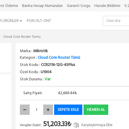
best Ödeme
Banka Hesap Numaraları
Garanti Sorgu
Havale Bildirimi
0 
R ÜRÜNLER
PON OLT-ONT
Cloud Core Router Tümü
Marka :
Mikrotik
Kategori :
Cloud Core Router Tümü
Stok Kodu :
CCR2116-12G-4SPlus
Özel Kodu :
U1904
Stok Durumu :
Var
Satış Fiyatı
42,669.44₺
SEPETE EKLE
HEMEN AL
51,203.33₺
Karşılaştırmaya Ekle
Vergiler Dahil :