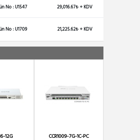
ün No : U1547
29,016.67₺ + KDV
ün No : U1709
21,225.62₺ + KDV
16-12G
CCR1009-7G-1C-PC
CCR1009-7G-