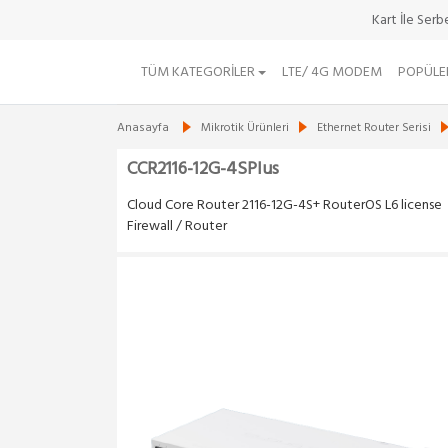
Kart İle Ser
TÜM KATEGORILER
LTE/ 4G MODEM
POPÜLE
Anasayfa
Mikrotik Ürünleri
Ethernet Router Serisi
CCR2116-12G-4SPlus
Cloud Core Router 2116-12G-4S+ RouterOS L6 license
Firewall / Router