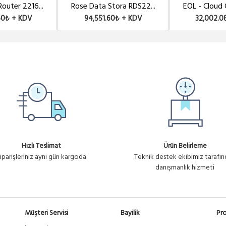
outer 2216...
Rose Data Stora RDS22...
EOL - Cloud 
60₺ + KDV
94,551.60₺ + KDV
32,002.0
Hızlı Teslimat
Ürün Belirleme
iparişleriniz aynı gün kargoda
Teknik destek ekibimiz tarafı
danışmanlık hizmeti
Müşteri Servisi
Bayilik
Pro