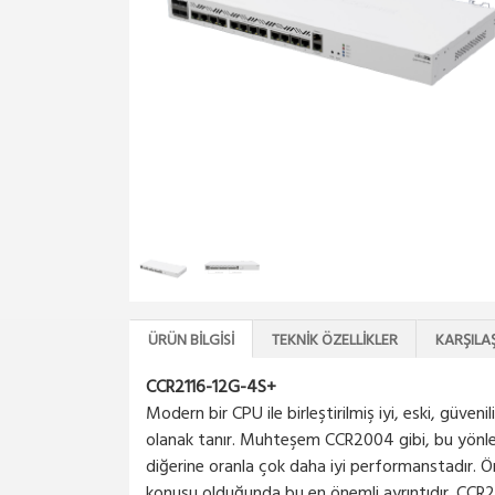
ÜRÜN BILGISI
TEKNIK ÖZELLIKLER
KARŞILA
CCR2116-12G-4S+
Modern bir CPU ile birleştirilmiş iyi, eski, güv
olanak tanır. Muhteşem CCR2004 gibi, bu yönlen
diğerine oranla çok daha iyi performanstadır. Ö
konusu olduğunda bu en önemli ayrıntıdır. CCR21