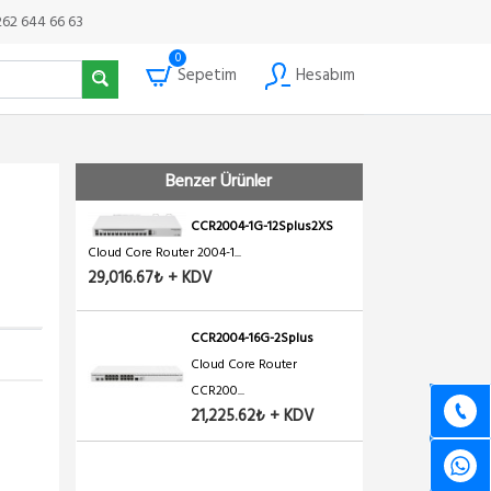
262 644 66 63
0
Sepetim
Hesabım
Benzer Ürünler
CCR2004-1G-12Splus2XS
Cloud Core Router 2004-1...
29,016.67₺ + KDV
CCR2004-16G-2Splus
Cloud Core Router
CCR200...
21,225.62₺ + KDV