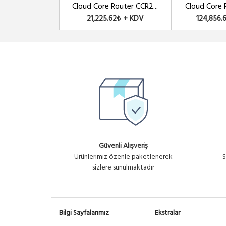
Cloud Core Router CCR2...
Cloud Core R
21,225.62₺ + KDV
124,856.
Güvenli Alışveriş
Ürünlerimiz özenle paketlenerek
S
sizlere sunulmaktadır
Bilgi Sayfalarımız
Ekstralar