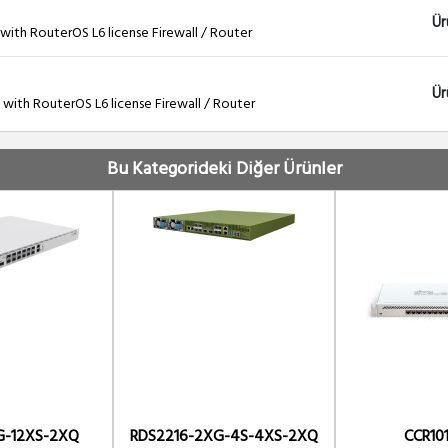
Ür
ith RouterOS L6 license Firewall / Router
Ür
ith RouterOS L6 license Firewall / Router
Bu Kategorideki Diğer Ürünler
G-12XS-2XQ
RDS2216-2XG-4S-4XS-2XQ
CCR10