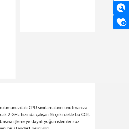
0
 kurulumunuzdaki CPU sınırlamalarını unutmanıza
ak 2 GHz hızında çalışan 16 çekirdekle bu CCR,
 başına işlemeye dayalı yoğun işlemler söz
i bir standart belirliyor!