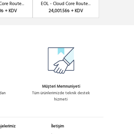
Core Route...
EOL - Cloud Core Route...
EOL - Cloud C
8₺ + KDV
24,001.56₺ + KDV
25,213.7
Müşteri Memnuniyeti
ndan
Tüm ürünlerimizde teknik destek
hizmeti
jelerimiz
İletişim