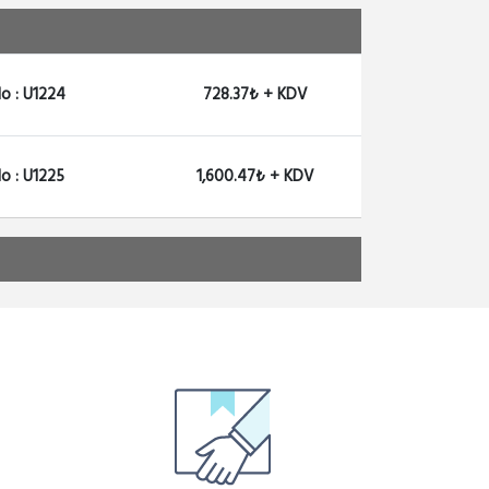
o : U1224
728.37₺ + KDV
o : U1225
1,600.47₺ + KDV