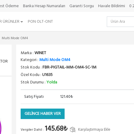
best Ödeme
Banka Hesap Numaraları
Garanti Sorgu
Havale Bildirimi
0 
R ÜRÜNLER
PON OLT-ONT
Multi Mode OM4
Marka :
WINET
Kategori :
Multi Mode OM4
CTOR
Stok Kodu :
FBR-PIGTAIL-MM-OM4-SC-1M
Özel Kodu :
U1635
Stok Durumu :
Yolda
Satış Fiyatı
121.40₺
GELİNCE HABER VER
145.68₺
Karşılaştırmaya Ekle
Vergiler Dahil :