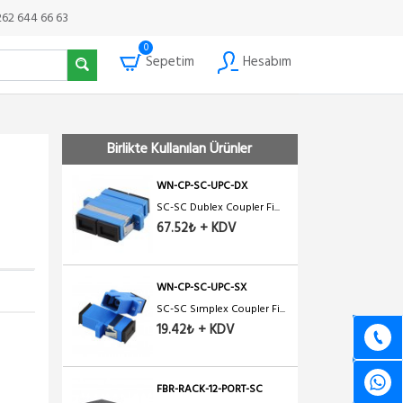
262 644 66 63
0
Sepetim
Hesabım
Birlikte Kullanılan Ürünler
WN-CP-SC-UPC-DX
SC-SC Dublex Coupler Fi...
67.52₺ + KDV
WN-CP-SC-UPC-SX
SC-SC Sımplex Coupler Fi...
19.42₺ + KDV
FBR-RACK-12-PORT-SC