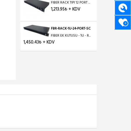
FIBER RACK TIPI 12 PORT ...
1,213.95₺ + KDV
0
FBR-RACK-1U-24-PORT-SC
FIBER EK KUTUSU - 1U - R...
1,450.43₺ + KDV