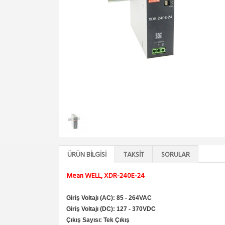
ÜRÜN BILGISI
TAKSIT
SORULAR
Mean WELL, XDR-240E-24
Giriş Voltajı (AC): 85 - 264VAC
Giriş Voltajı (DC): 127 - 370VDC
Çıkış Sayısı: Tek Çıkış