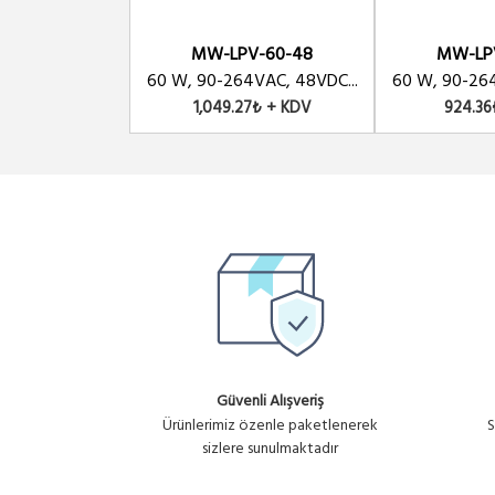
MW-LPV-60-48
MW-LP
60 W, 90-264VAC, 48VDC...
60 W, 90-264
1,049.27₺ + KDV
924.36
Güvenli Alışveriş
Ürünlerimiz özenle paketlenerek
S
sizlere sunulmaktadır