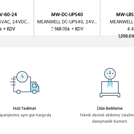
V-60-24
MW-DC-UPS40
MW-LRS
VAC, 24VDC...
MEANWELL DC-UPS40, 24V...
MEANWELL
4.4
₺ + KDV
2,668.05₺ + KDV
1,998.6
Hızlı Teslimat
Ürün Belirleme
iparişleriniz aynı gün kargoda
Teknik destek ekibimiz tarafı
danışmanlık hizmeti