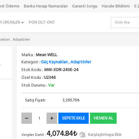
best Ödeme
Banka Hesap Numaraları
Garanti Sorgu
Havale Bildirimi
0 
R ÜRÜNLER
PON OLT-ONT
kları , Adaptörler
Marka :
Mean WELL
Kategori :
Güç Kaynakları , Adaptörler
.
Stok Kodu :
MW-XDR-240E-24
Özel Kodu :
U2346
Stok Durumu :
Var
Satış Fiyatı
3,395.70₺
SEPETE EKLE
HEMEN AL
4,074.84₺
Karşılaştırmaya Ekle
Vergiler Dahil :