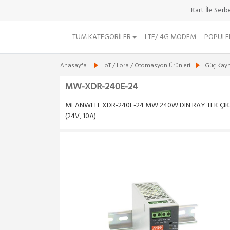
Kart İle Ser
TÜM KATEGORILER
LTE/ 4G MODEM
POPÜLE
Anasayfa
IoT / Lora / Otomasyon Ürünleri
Güç Kayna
MW-XDR-240E-24
MEANWELL XDR-240E-24 MW 240W DIN RAY TEK ÇIK
(24V, 10A)