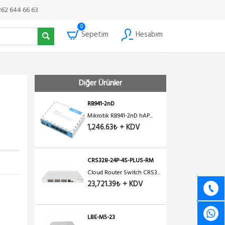
262 644 66 63
0
Sepetim
Hesabım
Diğer Ürünler
RB941-2nD
Mikrotik RB941-2nD hAP...
1,246.63₺ + KDV
CRS328-24P-4S-PLUS-RM
Cloud Router Switch CRS3...
23,721.39₺ + KDV
LBE-M5-23