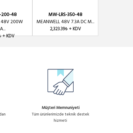
-200-48
MW-LRS-350-48
MW-DDR-
 48V 200W
MEANWELL 48V 7.3A DC M...
MEANWELL DDR-
A...
2,323.39₺ + KDV
6,791.40
1₺ + KDV
Müşteri Memnuniyeti
ndan
Tüm ürünlerimizde teknik destek
hizmeti