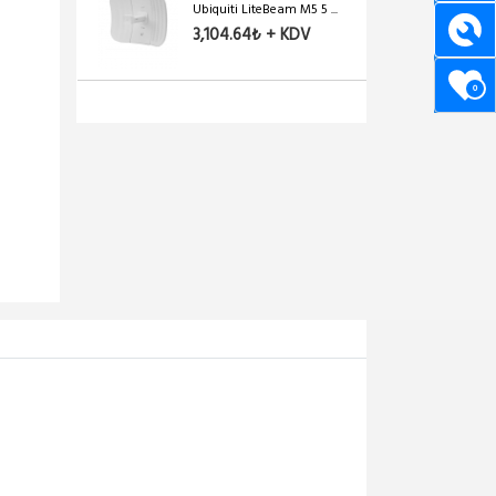
Ubiquiti LiteBeam M5 5 ...
3,104.64₺ + KDV
0