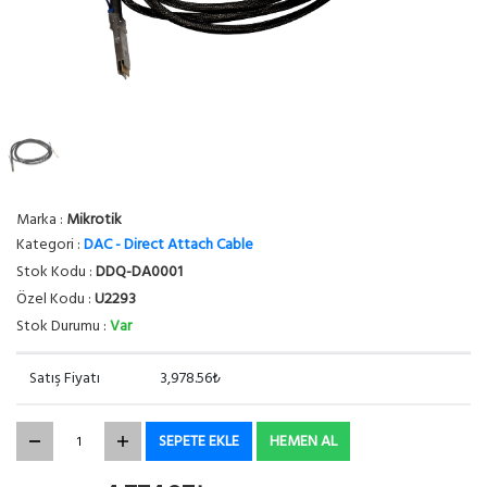
Marka :
Mikrotik
Kategori :
DAC - Direct Attach Cable
Stok Kodu :
DDQ-DA0001
Özel Kodu :
U2293
Stok Durumu :
Var
Satış Fiyatı
3,978.56₺
SEPETE EKLE
HEMEN AL