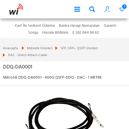
0
Kart İle Serbest Ödeme
Banka Hesap Numaraları
Garanti
Sorgu
Havale Bildirimi
0 262 644 66 63
Anasayfa
Mikrotik Ürünleri
SFP, SFP+, QSFP Ürünleri
DAC - Direct Attach Cable
DDQ-DA0001
Mikrotik DDQ-DA0001 - 400G QSFP-DDQ - DAC - 1 METRE