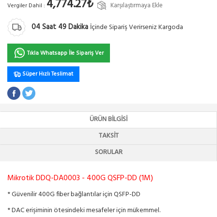
4,774.27₺
Karşılaştırmaya Ekle
Vergiler Dahil :
04
Saat
49
Dakika
İçinde Sipariş Verirseniz Kargoda
Tıkla Whatsapp İle Sipariş Ver
Süper Hızlı Teslimat
ÜRÜN BILGISI
TAKSIT
SORULAR
Mikrotik DDQ-DA0003 - 400G QSFP-DD (1M)
* Güvenilir 400G fiber bağlantılar için QSFP-DD
* DAC erişiminin ötesindeki mesafeler için mükemmel.