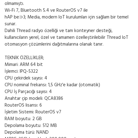
olmamıştı.
Wi-Fi 7, Bluetooth 5.4 ve RouterOS v7 ile
hAP be⊃3; Media, modern IoT kurulumları için sağlam bir temel
sunar.
Dahili Thread radyo özelliği ve tam konteyner desteği,
kullanıcıların yerel, özel ve tamamen özelleştirilebilir Thread IoT
otomasyon çözümlerini dağıtmalarına olanak tanır.
TEKNİK ÖZELLİKLER;
Mimari: ARM 64 bit
İşlemci: IPQ-5322
CPU çekirdek sayısı: 4
CPU nominal frekansı: 1,5 GHz'e kadar (otomatik)
CPU İş Parçacığı sayısı: 4
Anahtar çip modeli: QCA8386
RouterOS lisansı: 6
İşletim Sistemi: RouterOS v7
RAM boyutu: 2 GB
Depolama boyutu: 512 MB
Depolama türü: NAND