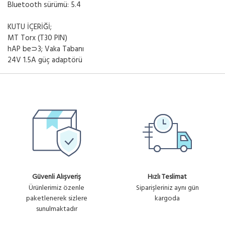
Bluetooth sürümü: 5.4
KUTU İÇERİĞİ;
MT Torx (T30 PIN)
hAP be⊃3; Vaka Tabanı
24V 1.5A güç adaptörü
Güvenli Alışveriş
Hızlı Teslimat
Ürünlerimiz özenle
Siparişleriniz aynı gün
paketlenerek sizlere
kargoda
sunulmaktadır