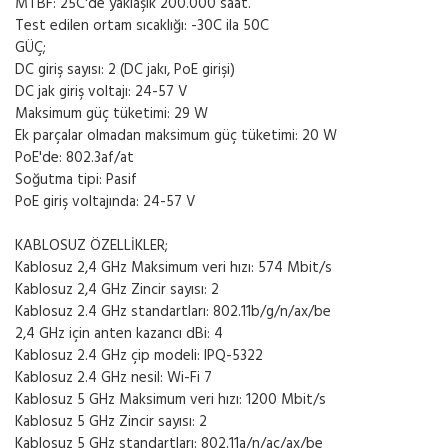
MTBF: 25C'de yaklaşık 200.000 saat.
Test edilen ortam sıcaklığı: -30C ila 50C
GÜÇ;
DC giriş sayısı: 2 (DC jakı, PoE girişi)
DC jak giriş voltajı: 24-57 V
Maksimum güç tüketimi: 29 W
Ek parçalar olmadan maksimum güç tüketimi: 20 W
PoE'de: 802.3af/at
Soğutma tipi: Pasif
PoE giriş voltajında: 24-57 V
KABLOSUZ ÖZELLİKLER;
Kablosuz 2,4 GHz Maksimum veri hızı: 574 Mbit/s
Kablosuz 2,4 GHz Zincir sayısı: 2
Kablosuz 2.4 GHz standartları: 802.11b/g/n/ax/be
2,4 GHz için anten kazancı dBi: 4
Kablosuz 2.4 GHz çip modeli: IPQ-5322
Kablosuz 2.4 GHz nesil: Wi-Fi 7
Kablosuz 5 GHz Maksimum veri hızı: 1200 Mbit/s
Kablosuz 5 GHz Zincir sayısı: 2
Kablosuz 5 GHz standartları: 802.11a/n/ac/ax/be