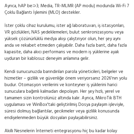
Ayrıca, hAP ​​be⊃3; Media, TR-MLMR (AP modu) modunda Wi-Fi 7
Çoklu Bağlantı İşlemini (MLO) destekler.
İster çoklu cihaz kurulumu, ister ağ laboratuvarı, iş istasyonları,
VR gözlükleri, NAS yedeklemeleri, bulut senkronizasyonu veya
yüksek çözünürlüklü medya akışı çalıştırıyor olun, her şey aynı
anda ve rekabet etmeden çalışabilir. Daha fazla bant, daha fazla
kapasite, daha akıcı performans ve modern iş yüklerine ayak
uyduran bir kablosuz deneyim anlamına gelir.
Kendi sunucunuzda barındırılan parola yöneticileri, belgeler ve
hizmetler – gizlilik ve güvenliğe önem veriyorsanız 2026'nın yolu
budur. Otomasyon verilerini ve konteyner iş yüklerini harici
sunuculara bağımlı kalmadan depolayın. Her şey hızlı, yerel ve
tamamen sizin kontrolünüz altında kalır. Ayrıca, MikroTik BTH
uygulaması ve WinBox'taki geliştirilmiş Dosya paylaşım işleviyle,
süresi dolmuş bağlantılar, gecikmeler veya gizlilik konusunda
endişelenmeden büyük dosyaları paylaşabilirsiniz.
Akıllı Nesnelerin İnterneti entegrasyonu hiç bu kadar kolay