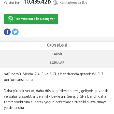
10,435.42₺
Karşılaştırmaya Ekle
Vergiler Dahil :
Tıkla Whatsapp İle Sipariş Ver
ÜRÜN BILGISI
TAKSIT
SORULAR
hAP be⊃3; Media, 2.4, 5 ve 6 GHz bantlarında gerçek Wi-Fi 7
performansı sunar.
Daha yüksek verim, daha düşük gecikme süresi, gelişmiş güvenlik
ve daha iyi spektral verimlilik bekleyin. Geniş 6 GHz bandı, daha
temiz spektrum sunarak yoğun ortamlarda tıkanıklığı azaltmaya
yardımcı olur.