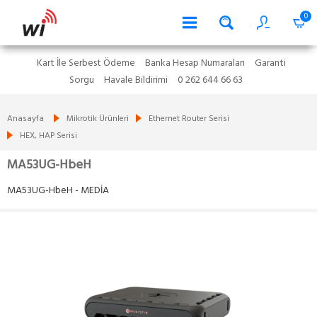
0
Kart İle Serbest Ödeme
Banka Hesap Numaraları
Garanti
Sorgu
Havale Bildirimi
0 262 644 66 63
Anasayfa
Mikrotik Ürünleri
Ethernet Router Serisi
HEX, HAP Serisi
MA53UG-HbeH
MA53UG-HbeH - MEDİA