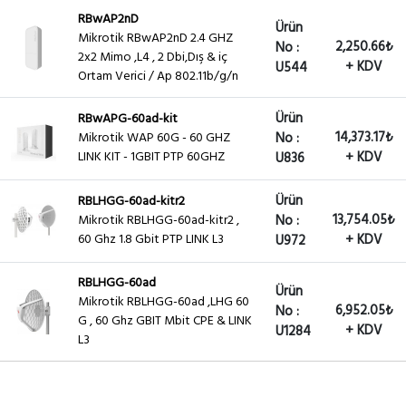
RBwAP2nD
Ürün
Mikrotik RBwAP2nD 2.4 GHZ
2,250.66₺
No :
2x2 Mimo ,L4 , 2 Dbi,Dış & iç
+ KDV
U544
Ortam Verici / Ap 802.11b/g/n
Ürün
RBwAPG-60ad-kit
14,373.17₺
Mikrotik WAP 60G - 60 GHZ
No :
LINK KIT - 1GBIT PTP 60GHZ
+ KDV
U836
Ürün
RBLHGG-60ad-kitr2
13,754.05₺
Mikrotik RBLHGG-60ad-kitr2 ,
No :
60 Ghz 1.8 Gbit PTP LINK L3
+ KDV
U972
RBLHGG-60ad
Ürün
Mikrotik RBLHGG-60ad ,LHG 60
6,952.05₺
No :
G , 60 Ghz GBIT Mbit CPE & LINK
+ KDV
U1284
L3