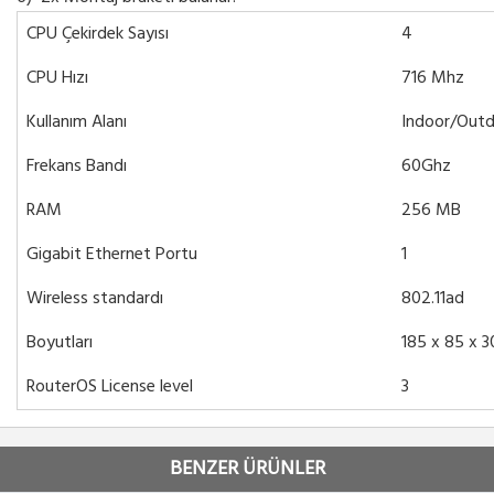
CPU Çekirdek Sayısı
4
CPU Hızı
716 Mhz
Kullanım Alanı
Indoor/Out
Frekans Bandı
60Ghz
RAM
256 MB
Gigabit Ethernet Portu
1
Wireless standardı
802.11ad
Boyutları
185 x 85 x 
RouterOS License level
3
BENZER ÜRÜNLER