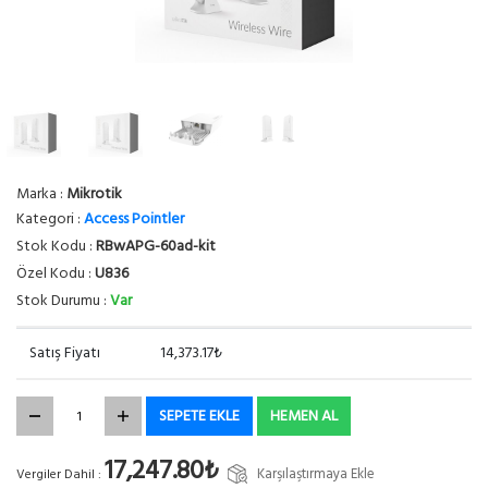
Marka :
Mikrotik
Kategori :
Access Pointler
Stok Kodu :
RBwAPG-60ad-kit
Özel Kodu :
U836
Stok Durumu :
Var
Satış Fiyatı
14,373.17₺
SEPETE EKLE
HEMEN AL
17,247.80₺
Karşılaştırmaya Ekle
Vergiler Dahil :