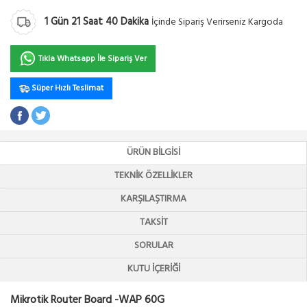
1
Gün
21
Saat
40
Dakika
İçinde Sipariş Verirseniz Kargoda
Tıkla Whatsapp İle Sipariş Ver
Süper Hızlı Teslimat
ÜRÜN BILGISI
TEKNIK ÖZELLIKLER
KARŞILAŞTIRMA
TAKSIT
SORULAR
KUTU İÇERIĞI
Mikrotik Router Board -WAP 60G