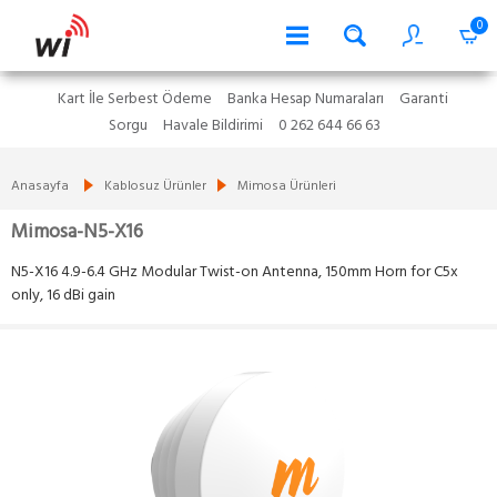
0
Kart İle Serbest Ödeme
Banka Hesap Numaraları
Garanti
Sorgu
Havale Bildirimi
0 262 644 66 63
Anasayfa
Kablosuz Ürünler
Mimosa Ürünleri
Mimosa-N5-X16
N5-X16 4.9-6.4 GHz Modular Twist-on Antenna, 150mm Horn for C5x
only, 16 dBi gain