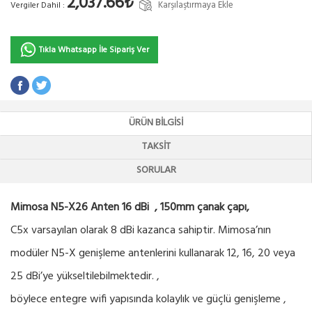
2,037.66₺
Karşılaştırmaya Ekle
Vergiler Dahil :
Tıkla Whatsapp İle Sipariş Ver
ÜRÜN BILGISI
TAKSIT
SORULAR
Mimosa N5-X26 Anten 16 dBi , 150mm çanak çapı,
C5x varsayılan olarak 8 dBi kazanca sahiptir. Mimosa’nın
modüler N5-X genişleme antenlerini kullanarak 12, 16, 20 veya
25 dBi’ye yükseltilebilmektedir. ,
böylece entegre wifi yapısında kolaylık ve güçlü genişleme ,