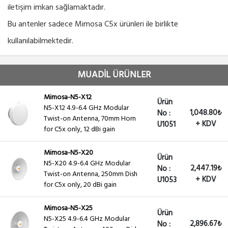
iletişim imkan sağlamaktadır.
Bu antenler sadece Mimosa C5x ürünleri ile birlikte
kullanılabilmektedir.
MUADİL ÜRÜNLER
Mimosa-N5-X12
Ürün
N5-X12 4.9-6.4 GHz Modular
1,048.80₺
No :
Twist-on Antenna, 70mm Horn
+ KDV
U1051
for C5x only, 12 dBi gain
Mimosa-N5-X20
Ürün
N5-X20 4.9-6.4 GHz Modular
2,447.19₺
No :
Twist-on Antenna, 250mm Dish
+ KDV
U1053
for C5x only, 20 dBi gain
Mimosa-N5-X25
Ürün
N5-X25 4.9-6.4 GHz Modular
2,896.67₺
No :