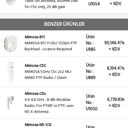
Twist-on Antenna, 400mm Dish
+ KDV
U1054
for C5x only, 25 dBi gain
BENZER ÜRÜNLER
Ürün
Mimosa-B11
90,146.47₺
MIMOSA B11 11 Ghz 1.5Gbit PTP
No :
Backhaul - Licance Required
+ KDV
U985
Ürün
Mimosa-C5C
8,194.47₺
No :
MIMOSA 5GHz C5c 2x2 MU-
+ KDV
MIMO PTP Radio / Client
U889
Mimosa-C5x
Ürün
6,739.83₺
4.9-6.4 GHz , 8 dBi Modular
No :
Radio, For PTMP or PTP, uses
+ KDV
U1050
N5-X Antenna
Mimosa-N5-X12
Ürün