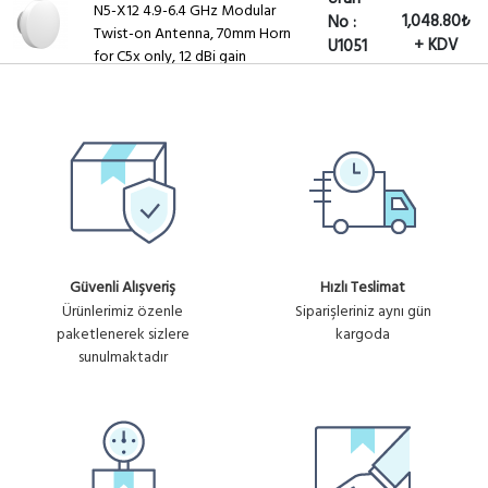
N5-X12 4.9-6.4 GHz Modular
1,048.80₺
No :
Twist-on Antenna, 70mm Horn
+ KDV
U1051
for C5x only, 12 dBi gain
Güvenli Alışveriş
Hızlı Teslimat
Ürünlerimiz özenle
Siparişleriniz aynı gün
paketlenerek sizlere
kargoda
sunulmaktadır