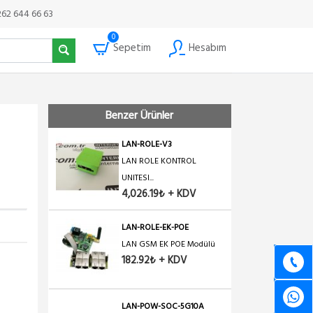
262 644 66 63
0
Sepetim
Hesabım
Benzer Ürünler
LAN-ROLE-V3
LAN ROLE KONTROL
UNITESI...
4,026.19₺ + KDV
LAN-ROLE-EK-POE
LAN GSM EK POE Modülü
182.92₺ + KDV
LAN-POW-SOC-5G10A