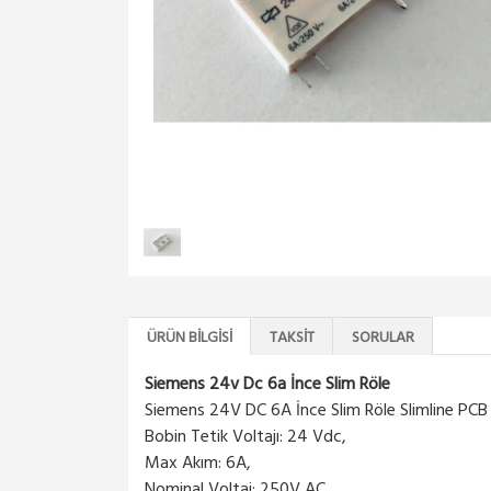
ÜRÜN BILGISI
TAKSIT
SORULAR
Siemens 24v Dc 6a İnce Slim Röle
Siemens 24V DC 6A İnce Slim Röle Slimline PCB
Bobin Tetik Voltajı: 24 Vdc,
Max Akım: 6A,
Nominal Voltaj: 250V AC,