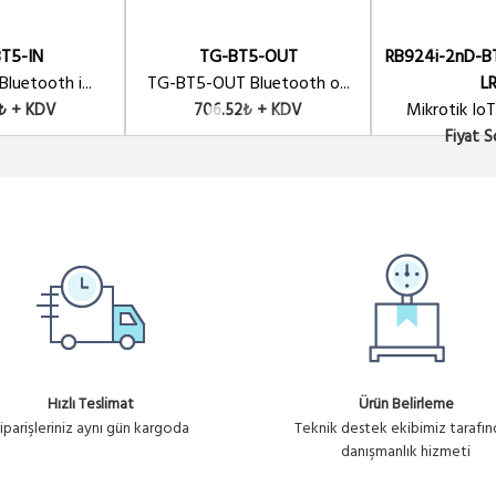
T5-IN
TG-BT5-OUT
RB924i-2nD-B
luetooth i...
TG-BT5-OUT Bluetooth o...
L
Mikrotik IoT
₺ + KDV
706.52₺ + KDV
Fiyat 
Hızlı Teslimat
Ürün Belirleme
iparişleriniz aynı gün kargoda
Teknik destek ekibimiz tarafı
danışmanlık hizmeti