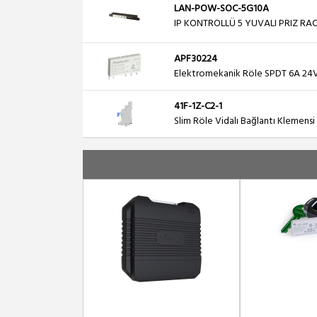
LAN-POW-SOC-5G10A
IP KONTROLLÜ 5 YUVALI PRIZ RAC
APF30224
Elektromekanik Röle SPDT 6A 24V
41F-1Z-C2-1
Slim Röle Vidalı Bağlantı Klemensi