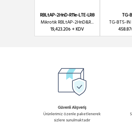
RBLtAP-2HnD-R11e-LTE-LR8
TG-B
Mikrotik RBLtAP-2HnD&R...
TG-BT5-IN B
19,423.20₺ + KDV
458.87
Güvenli Alışveriş
Ürünlerimiz özenle paketlenerek
S
sizlere sunulmaktadır