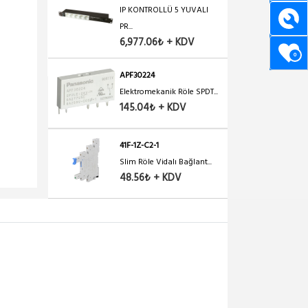
IP KONTROLLÜ 5 YUVALI
PR...
6,977.06₺ + KDV
0
APF30224
Elektromekanik Röle SPDT...
145.04₺ + KDV
41F-1Z-C2-1
Slim Röle Vidalı Bağlant...
48.56₺ + KDV