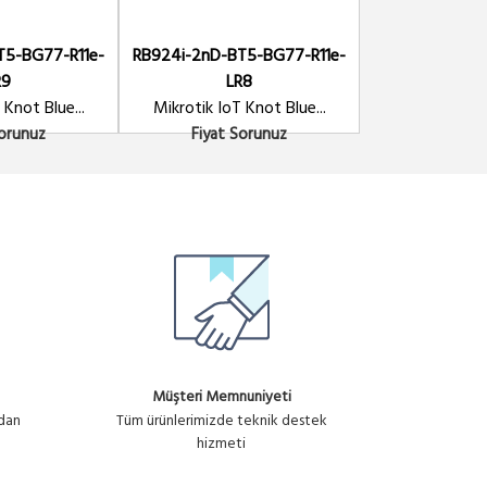
T5-BG77-R11e-
RB924i-2nD-BT5-BG77-R11e-
SSR-
R9
LR8
SSR TEK FAZLI
 Knot Blue...
Mikrotik IoT Knot Blue...
300.09₺
Sorunuz
Fiyat Sorunuz
Müşteri Memnuniyeti
ndan
Tüm ürünlerimizde teknik destek
hizmeti