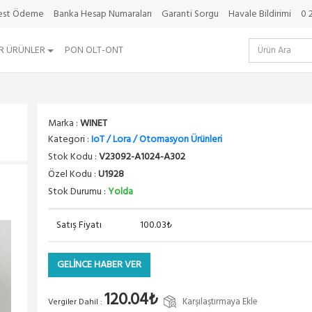
best Ödeme
Banka Hesap Numaraları
Garanti Sorgu
Havale Bildirimi
0 
R ÜRÜNLER
PON OLT-ONT
Marka :
WINET
Kategori :
IoT / Lora / Otomasyon Ürünleri
Stok Kodu :
V23092-A1024-A302
Özel Kodu :
U1928
Stok Durumu :
Yolda
Satış Fiyatı
100.03₺
GELİNCE HABER VER
120.04₺
Karşılaştırmaya Ekle
Vergiler Dahil :