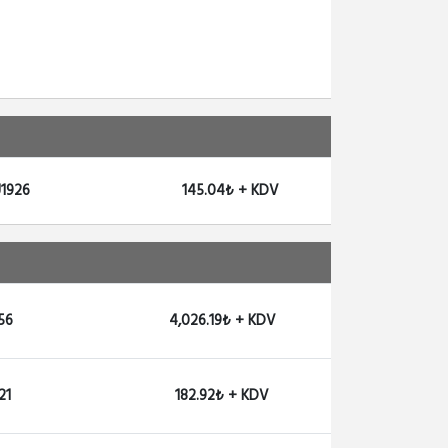
U1926
145.04₺ + KDV
56
4,026.19₺ + KDV
21
182.92₺ + KDV