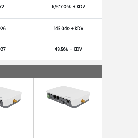
72
6,977.06₺ + KDV
926
145.04₺ + KDV
927
48.56₺ + KDV