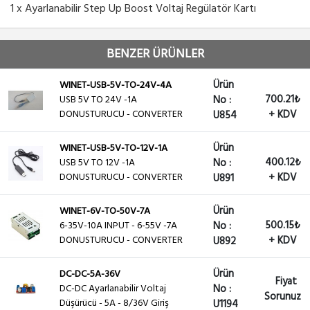
1 x Ayarlanabilir Step Up Boost Voltaj Regülatör Kartı
BENZER ÜRÜNLER
Ürün
WINET-USB-5V-TO-24V-4A
700.21₺
USB 5V TO 24V -1A
No :
DONUSTURUCU - CONVERTER
+ KDV
U854
Ürün
WINET-USB-5V-TO-12V-1A
400.12₺
USB 5V TO 12V -1A
No :
DONUSTURUCU - CONVERTER
+ KDV
U891
Ürün
WINET-6V-TO-50V-7A
500.15₺
6-35V-10A INPUT - 6-55V -7A
No :
DONUSTURUCU - CONVERTER
+ KDV
U892
Ürün
DC-DC-5A-36V
Fiyat
DC-DC Ayarlanabilir Voltaj
No :
Sorunuz
Düşürücü - 5A - 8/36V Giriş
U1194