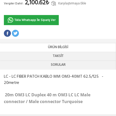
2,100.62₺
Karşılaştırmaya Ekle
Vergiler Dahil :
Tıkla Whatsapp İle Sipariş Ver
ÜRÜN BILGISI
TAKSIT
SORULAR
LC - LC FIBER PATCH KABLO MM OM3-40MT 62.5/125 -
20metre
20m OM3 LC Duplex 40 m OM3 LC LC Male
connector / Male connector Turquoise