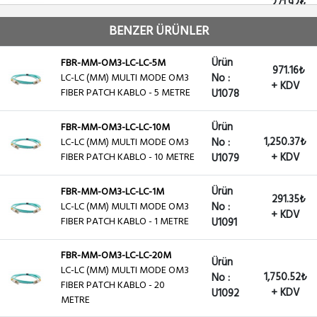
271.92₺
LC-LC (MM) MULTI MODE OM3
No :
+ KDV
FIBER PATCH KABLO - 3 METRE
U1094
BENZER ÜRÜNLER
FBR-MM-OM3-LC-LC-30M
Ürün
FBR-MM-OM3-LC-LC-5M
Ürün
971.16₺
LC-LC (MM) MULTI MODE OM3
LC-LC (MM) MULTI MODE OM3
No :
2,000.59₺
No :
+ KDV
FIBER PATCH KABLO - 30
FIBER PATCH KABLO - 5 METRE
U1078
+ KDV
U1607
METRE
Ürün
FBR-MM-OM3-LC-LC-10M
FBR-MM-OM3-LC-LC-25M
1,250.37₺
LC-LC (MM) MULTI MODE OM3
No :
Ürün
LC-LC (MM) MULTI MODE OM3
FIBER PATCH KABLO - 10 METRE
+ KDV
U1079
1,750.52₺
No :
FIBER PATCH KABLO - 25
+ KDV
U1614
METRE
Ürün
FBR-MM-OM3-LC-LC-1M
291.35₺
LC-LC (MM) MULTI MODE OM3
No :
+ KDV
FIBER PATCH KABLO - 1 METRE
U1091
FBR-MM-OM3-LC-LC-20M
Ürün
LC-LC (MM) MULTI MODE OM3
1,750.52₺
No :
FIBER PATCH KABLO - 20
+ KDV
U1092
METRE