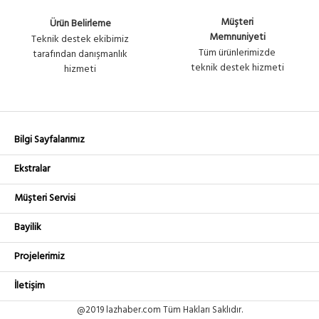
2,500.74₺
No :
FIBER PATCH KABLO - 40
+ KDV
U1660
Müşteri
Ürün Belirleme
METRE
Memnuniyeti
Teknik destek ekibimiz
Tüm ürünlerimizde
tarafından danışmanlık
teknik destek hizmeti
hizmeti
Bilgi Sayfalarımız
Ekstralar
Müşteri Servisi
Bayilik
Projelerimiz
İletişim
@2019 lazhaber.com Tüm Hakları Saklıdır.