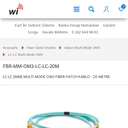
0
Kart İle Serbest Ödeme
Banka Hesap Numaraları
Garanti
Sorgu
Havale Bildirimi
0 262 644 66 63
Anasayfa
Fiber Optik Ürünleri
Indoor Multi Mode OM3
LC-LC Multi Mode OM3
FBR-MM-OM3-LC-LC-20M
LC-LC (MM) MULTI MODE OM3 FIBER PATCH KABLO - 20 METRE