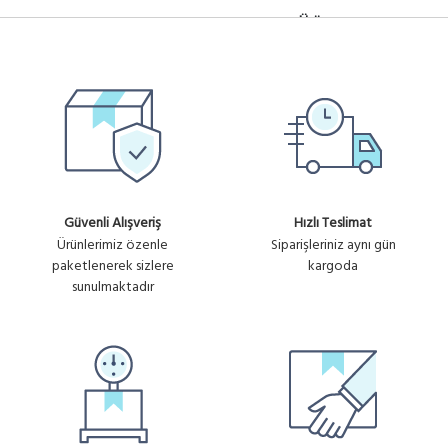
Ürün
FBR-MM-OM3-LC-LC-2M
330.19₺
LC-LC (MM) MULTI MODE OM3
No :
+ KDV
FIBER PATCH KABLO - 2 METRE
U1093
Ürün
FBR-MM-OM3-LC-LC-3M
271.92₺
LC-LC (MM) MULTI MODE OM3
No :
+ KDV
FIBER PATCH KABLO - 3 METRE
U1094
FBR-MM-OM3-LC-LC-30M
Ürün
Güvenli Alışveriş
Hızlı Teslimat
LC-LC (MM) MULTI MODE OM3
2,000.59₺
No :
Ürünlerimiz özenle
Siparişleriniz aynı gün
FIBER PATCH KABLO - 30
+ KDV
U1607
paketlenerek sizlere
kargoda
METRE
sunulmaktadır
FBR-MM-OM3-LC-LC-25M
Ürün
LC-LC (MM) MULTI MODE OM3
1,750.52₺
No :
FIBER PATCH KABLO - 25
+ KDV
U1614
METRE
FBR-MM-OM3-LC-LC-40M
Ürün
LC-LC (MM) MULTI MODE OM3