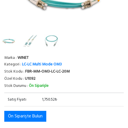
Marka :
WINET
Kategori :
LC-LC Multi Mode OM3
Stok Kodu :
FBR-MM-OM3-LC-LC-20M
Özel Kodu :
U1092
Stok Durumu :
Ön Siparişle
Satış Fiyatı
1,750.52₺
Ön Siparişte Bulun