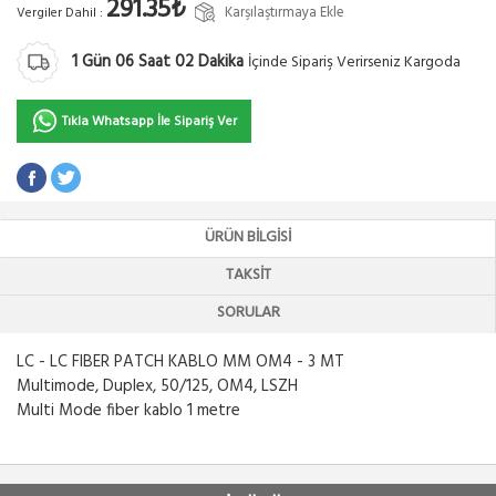
291.35₺
Karşılaştırmaya Ekle
Vergiler Dahil :
1
Gün
06
Saat
02
Dakika
İçinde Sipariş Verirseniz Kargoda
Tıkla Whatsapp İle Sipariş Ver
ÜRÜN BILGISI
TAKSIT
SORULAR
LC - LC FIBER PATCH KABLO MM OM4 - 3 MT
Multimode, Duplex, 50/125, OM4, LSZH
Multi Mode fiber kablo 1 metre