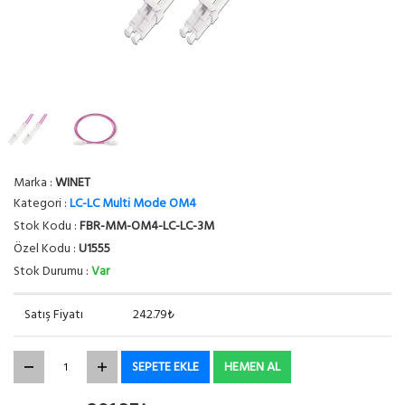
Marka :
WINET
Kategori :
LC-LC Multi Mode OM4
Stok Kodu :
FBR-MM-OM4-LC-LC-3M
Özel Kodu :
U1555
Stok Durumu :
Var
Satış Fiyatı
242.79₺
SEPETE EKLE
HEMEN AL