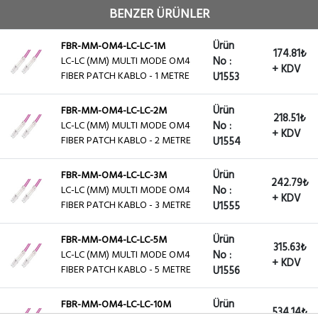
+ KDV
FIBER PATCH KABLO - 15 METRE
U1558
BENZER ÜRÜNLER
FBR-MM-OM4-LC-LC-20M
Ürün
FBR-MM-OM4-LC-LC-1M
Ürün
174.81₺
LC-LC (MM) MULTI MODE OM4
LC-LC (MM) MULTI MODE OM4
No :
2,200.65₺
No :
+ KDV
FIBER PATCH KABLO - 20
FIBER PATCH KABLO - 1 METRE
U1553
+ KDV
U1559
METRE
Ürün
FBR-MM-OM4-LC-LC-2M
218.51₺
LC-LC (MM) MULTI MODE OM4
No :
+ KDV
FIBER PATCH KABLO - 2 METRE
U1554
Ürün
FBR-MM-OM4-LC-LC-3M
242.79₺
LC-LC (MM) MULTI MODE OM4
No :
+ KDV
FIBER PATCH KABLO - 3 METRE
U1555
Ürün
FBR-MM-OM4-LC-LC-5M
315.63₺
LC-LC (MM) MULTI MODE OM4
No :
+ KDV
FIBER PATCH KABLO - 5 METRE
U1556
Ürün
FBR-MM-OM4-LC-LC-10M
534.14₺