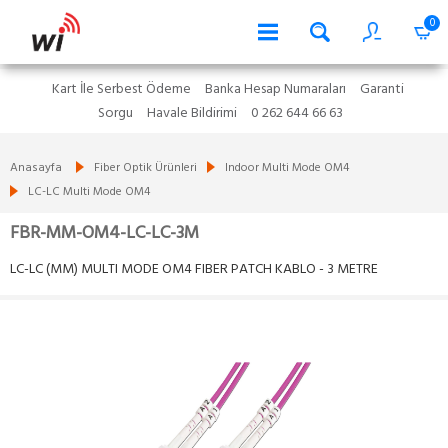
0
Kart İle Serbest Ödeme
Banka Hesap Numaraları
Garanti
Sorgu
Havale Bildirimi
0 262 644 66 63
Anasayfa
Fiber Optik Ürünleri
Indoor Multi Mode OM4
LC-LC Multi Mode OM4
FBR-MM-OM4-LC-LC-3M
LC-LC (MM) MULTI MODE OM4 FIBER PATCH KABLO - 3 METRE