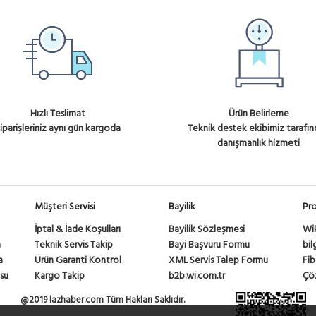
Hızlı Teslimat
Ürün Belirleme
iparişleriniz aynı gün kargoda
Teknik destek ekibimiz tarafı
danışmanlık hizmeti
Müşteri Servisi
Bayilik
Pro
İptal & İade Koşulları
Bayilik Sözleşmesi
Wi
a
Teknik Servis Takip
Bayi Başvuru Formu
bil
a
Ürün Garanti Kontrol
XML Servis Talep Formu
Fib
su
Kargo Takip
b2b.wi.com.tr
Çöz
@2019 lazhaber.com Tüm Hakları Saklıdır.