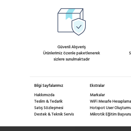
Schneider Electric
Panasonic
YeaLink
InfiNET
Eska
Tp-Link
TES-COM
Güvenli Alışveriş
Zeytek
Ürünlerimiz özenle paketlenerek
S
Savior
sizlere sunulmaktadır
WisNetworks
Xiaomi
Engenius
Gmt Control
Bilgi Sayfalarımız
Ekstralar
Cambium
Hakkımızda
Markalar
Nexans
Teslim & Tedarik
WiFi Mesafe Hesaplam
OsBridge
Satış Sözleşmesi
Hotspot User Oluşturm
INTERLINE
Destek & Teknik Servis
Mikrotik Eğitim Başvuru
IgniteNet
4ipNet