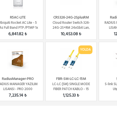
R5AC-LITE
CRS326-24G-2SplusRM
Rad
Ubiquiti Rocket AC Lite - 5
Cloud Router Switch 326-
RADIUS
hz Full Band PTP /PTMP 1x
24G-2S+RM 24xGbit Lan,
LISAN
Gbit Eth
2xSFP+, LCD ,L5 ...
6,841.82 ₺
10,453.08 ₺
1
YOLDA
RadiusManager-PRO
FBR-SM-LC-LC-15M
ADIUS MANAGER YAZILIM
LC-LC (SM) SINGLE MODE
S-link 
LISANSI - PRO 2000
FIBER PATCH KABLO - 15
Ut
KULLANICI
METRE
7,235.14 ₺
1,125.33 ₺