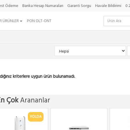
best Ödeme
Banka Hesap Numaraları
Garanti Sorgu
Havale Bildirimi
0 
R ÜRÜNLER
PON OLT-ONT
dığınız kriterlere uygun ürün bulunamadı.
En Çok
Arananlar
YOLDA