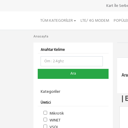
Kart İle Ser
TÜM KATEGORILER
LTE/ 4G MODEM
POPÜLE
Anasayfa
Anahtar Kelime
Ara
Ara
Kategoriler
| 
Üretici
Mikrotik
WINET
VSOL