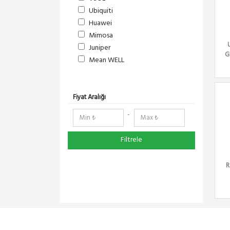
Ubiquiti
Huawei
Mimosa
Juniper
G
Mean WELL
S-Link
DeltaLink
RedLine
Fiyat Aralığı
RF Elements
-
NetElastic
Paessler
Filtrele
TENDA
Compex
R
Ruijie
Everest
Pisces
Extralink
DMA-SOFT