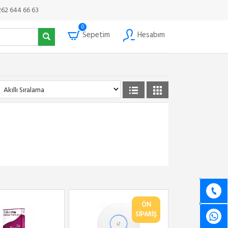
262 644 66 63
0
Sepetim
Hesabım
ÖN
SİPARİŞ