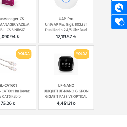
iusManager-CS
UAP-Pro
0
 MANAGER YAZILIM
UniFi AP Pro, GigE, 802.3af
SI - CS SINIRSIZ
Dual Radio 2.4/5 Ghz Dual
KULLANICI
Band
2,090.94 ₺
12,113.57 ₺
YOLDA
YOLDA
SL-CAT601
UF-NANO
SL-CAT601 1m Beyaz
UBIQUITI UF-NANO G GPON
p CAT6 Kablo
GIGABIT PASSIVE OPTICAL
NETWORK CPE
75.26 ₺
4,451.31 ₺