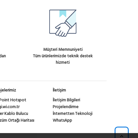
Müşteri Memnuniyeti
ndan
Tüm ürünlerimizde teknik destek
hizmeti
jelerimiz
İletişim
Point Hotspot
İletişim Bilgileri
gi.wi.com.tr
Projelendirme
er Kablo Bulucu
İnternetten Teknoloji
üm Ortağı Haritası
WhatsApp